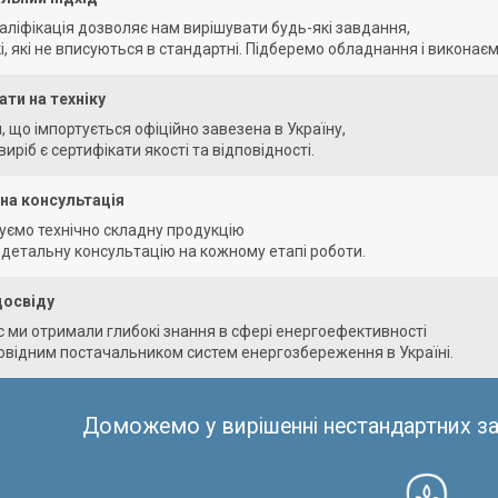
аліфікація дозволяє нам вирішувати будь-які завдання,
кі, які не вписуються в стандартні. Підберемо обладнання і викона
ти на техніку
, що імпортується офіційно завезена в Україну,
иріб є сертифікати якості та відповідності.
на консультація
уємо технічно складну продукцію
 детальну консультацію на кожному етапі роботи.
досвіду
с ми отримали глибокі знання в сфері енергоефективності
ровідним постачальником систем енергозбереження в Україні.
Доможемо у вирішенні нестандартних з