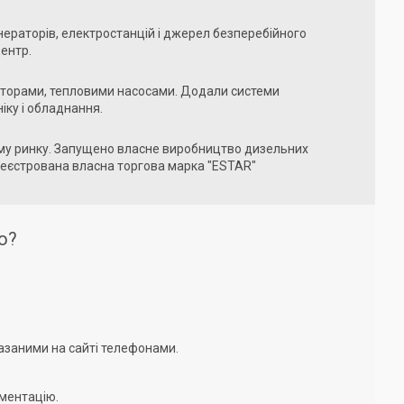
нераторів, електростанцій і джерел безперебійного
центр.
торами, тепловими насосами. Додали системи
іку і обладнання.
кому ринку. Запущено власне виробництво дизельних
реєстрована власна торгова марка "ESTAR"
о?
азаними на сайті телефонами.
ументацію.