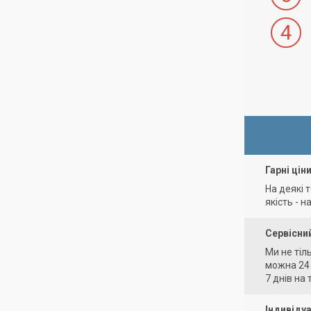
4
Гарні цін
На деякі 
якість - на
Сервісни
Ми не тіл
можна 24 
7 днів на
Індивідуа