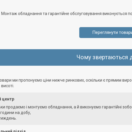
Монтаж обладнання та гарантійне обслуговування виконується по в
Переглянути товар
Чому звертаються д
и
товари ми пропонуємо ціни нижче ринкових, оскільки є прямим виро
 висоті.
й центр
ьки продаємо і монтуємо обладнання, а й виконуємо гарантійні зобо
години на добу,
 тиждень.
льний підхід