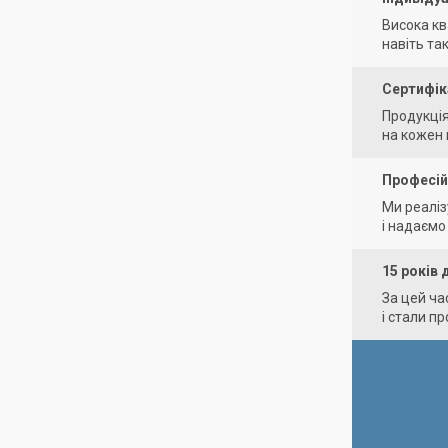
Висока кв
навіть та
Сертифіка
Продукція
на кожен в
Професій
Ми реаліз
і надаємо
15 років 
За цей ча
і стали п