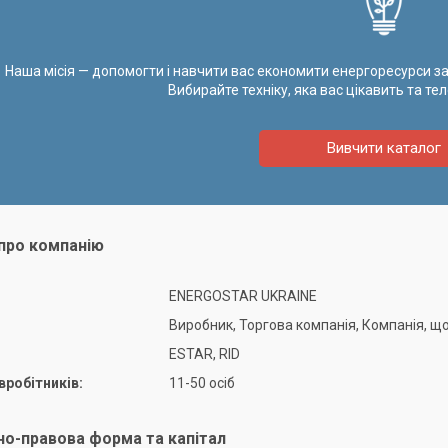
Наша місія — допомогти і навчити вас економити енергоресурси за
Вибирайте техніку, яка вас цікавить та тел
Вивчити каталог
про компанію
ENERGOSTAR UKRAINE
Виробник, Торгова компанія, Компанія, щ
ESTAR, RID
вробітників:
11-50 осіб
но-правова форма та капітал