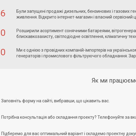
06
Були запущені продажі дизельних, бензинових і газових ге
живлення. Відкрито інтернет-магазин і власний сервісний 
10
Розширили асортимент сонячними батареями, вітрогенера
блискавкозахисту, світлодіодне освітлення, кліматичну техн
20
Ми є однією з провідних компаній-імпортерів на українсь
генераторів і промислового фільтруючого обладнання. За
Як ми працюєм
Заповніть форму на сайті, вибравши, що цікавить вас.
Потрібна консультація або складання проекту? Телефонуйте за вк
Підберемо для вас оптимальний варіант і складемо проектну док