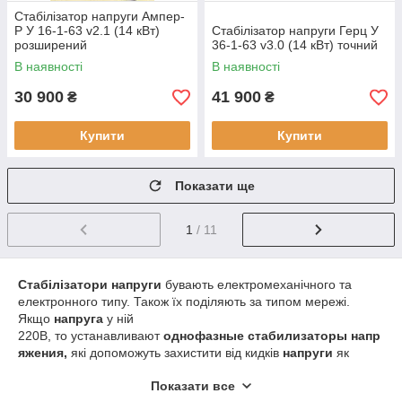
Стабілізатор напруги Ампер-
Р У 16-1-63 v2.1 (14 кВт)
Стабілізатор напруги Герц У
розширений
36-1-63 v3.0 (14 кВт) точний
В наявності
В наявності
30 900
41 900
₴
₴
Купити
Купити
Показати ще
1
/ 11
Стабілізатори
напруги
бувають електромеханічного та
електронного типу. Також їх поділяють за типом мережі.
Якщо
напруга
у ній
220В, то устанавливают
однофазные
стабилизаторы
напр
яжения,
які допоможуть захистити від кидків
напруги
як
одиничний прилад, так і всі домашні пристрої. При значній
Показати все
сумарного навантаження на електромережу і
напрузі
380В,