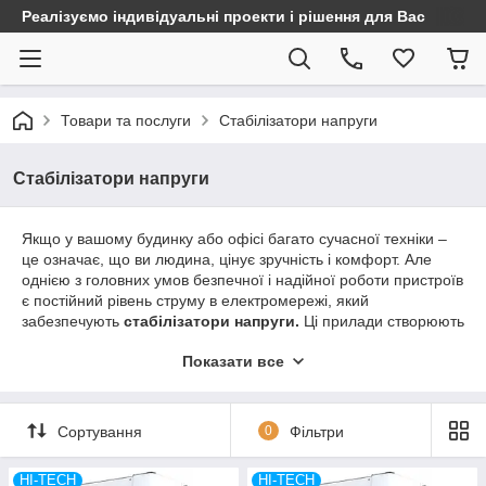
Реалізуємо індивідуальні проекти і рішення для Вас
Товари та послуги
Стабілізатори напруги
Стабілізатори напруги
Якщо у вашому будинку або офісі багато сучасної техніки –
це означає, що ви людина, цінує зручність і комфорт. Але
однією з головних умов безпечної і надійної роботи пристроїв
є постійний рівень струму в електромережі, який
забезпечують
стабілізатори
напруги.
Ці прилади створюють
надійну систему захисту і гарантують безперебійну роботу
Показати все
техніки. Адже будь-які зміни та коливання струму в мережі
внаслідок зміни навантаження, мабуть, головна і найбільш
поширена причина того, що пристрій може не просто дати
збій, але і повністю вийти з ладу. Тому навіть самий простий
Сортування
0
Фільтри
стабілізатор
напруги
для
дому
в змозі запобігти поломку
дорогого обладнання.
HI-TECH
HI-TECH