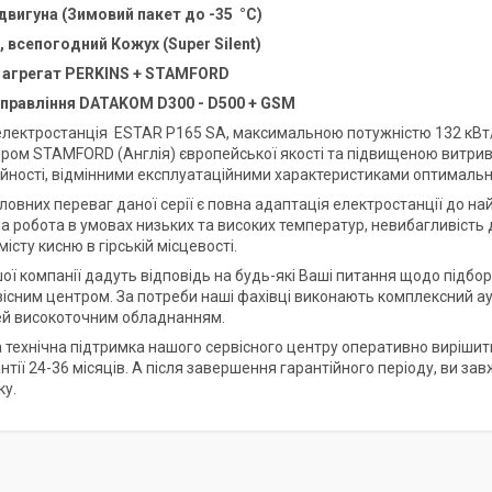
 двигуна (Зимовий пакет до -35 °C)
 всепогодний Кожух (Super Silent)
 агрегат
PERKINS
+
STAMFORD
управління
DATAKOM D300 - D500 + GSM
лектростанція
ESTAR P165 SA, максимальною потужністю 132 кВт/
ром STAMFORD (Англія) європейської якості та підвищеною витривал
ійності, відмінними експлуатаційними характеристиками оптимальн
ловних переваг даної серії є повна адаптація електростанції до на
 робота в умовах низьких та високих температур, невибагливість до
істу кисню в гірській місцевості.
шої компанії дадуть відповідь на будь-які Ваші питання щодо підбо
існим центром. За потреби наші фахівці виконають комплексний ау
й високоточним обладнанням.
 технічна підтримка нашого сервісного центру оперативно вирішить 
антії 24-36 місяців. А після завершення гарантійного періоду, ви 
ку.