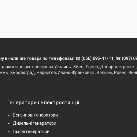
ну и наличие товара по телефонам:
☎
(066) 095-11-11,
☎
(097) 0
твляются во всех регионах Украины: Киев, Львов, Днепропетровск, 
ммы, Кировоград, Чернигов, Ивано-Франковск , Волынь, Ровно, Вин
Генератори і електростанції
Бензинові генератори
Дизельні генератори
Газові генератори