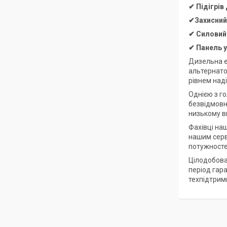
✔ Підігрів
✔Захисний,
✔
Силовий
✔
Панель 
Дизельна е
альтернато
рівнем над
Однією з го
безвідмовна
низькому вм
Фахівці на
нашим серв
потужносте
Цілодобова
період гар
техпідтрим