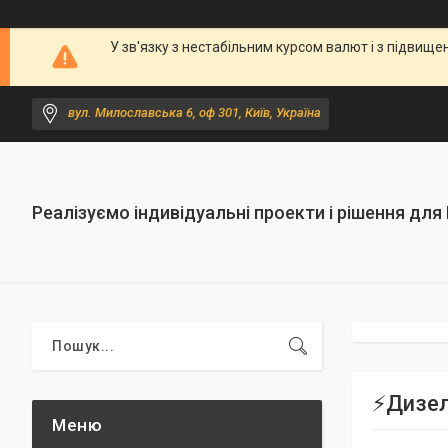
У зв'язку з нестабільним курсом валют і з підви
вул. Милославська 6, оф 301, Київ, Україна
Реалізуємо індивідуальні проекти і рішення для
⚡️Дизе