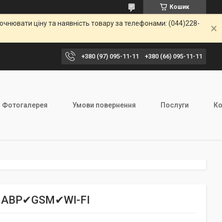
Кошик
чнювати ціну та наявність товару за телефонами: (044)228-
+380 (97) 095-11-11
+380 (66) 095-11-11
Фотогалерея
Умови повернення
Послуги
Ко
☝✔АВР✔GSM✔WI-FI