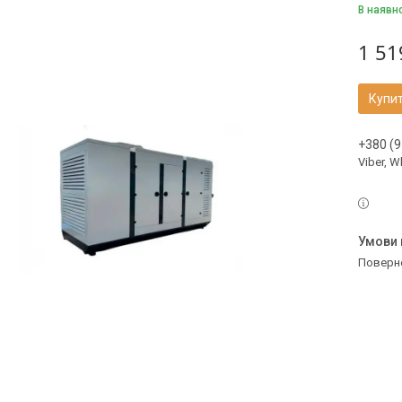
В наявн
1 51
Купи
+380 (9
Viber, 
поверн