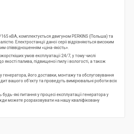
165 кВА, комплектується двигуном PERKINS (Польша) та
істю. Електростанції даної серії відрізняються високим
им співвідношенням «ціна-якість».
йжорсткіших умов експлуатації 24/7, у тому числі
 якості палива, підвищеної пилу і вологості, а також
ру генератора, його доставки, монтажу та обслуговування
дит вашого об'єкту та проведуть вимірювальні роботи всіх
будь-які питання у процесі експлуатації генератора у
завжди можете розраховувати на нашу кваліфіковану