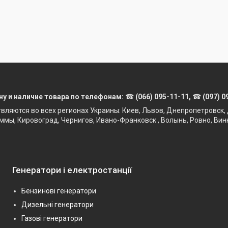
ну и наличие товара по телефонам:
☎
(066) 095-11-11,
☎
(097) 0
твляются во всех регионах Украины: Киев, Львов, Днепропетровск, 
ммы, Кировоград, Чернигов, Ивано-Франковск , Волынь, Ровно, Вин
Генератори і електростанції
Бензинові генератори
Дизельні генератори
Газові генератори