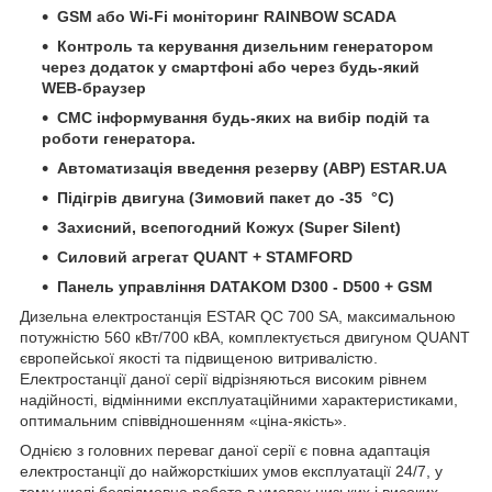
GSM або Wi-Fi моніторинг RAINBOW SCADA
Контроль та керування дизельним генератором
через додаток у смартфоні або через будь-який
WEB-браузер
СМС інформування будь-яких на вибір подій та
роботи генератора.
Автоматизація введення резерву (АВР) ESTAR.UA
Підігрів двигуна (Зимовий пакет до -35 °C)
Захисний, всепогодний Кожух (Super Silent)
Силовий агрегат QUANT + STAMFORD
Панель управління DATAKOM D300 - D500 + GSM
Дизельна електростанція ESTAR QC 700 SA, максимальною
потужністю 560 кВт/700 кВА, комплектується двигуном QUANT
європейської якості та підвищеною витривалістю.
Електростанції даної серії відрізняються високим рівнем
надійності, відмінними експлуатаційними характеристиками,
оптимальним співвідношенням «ціна-якість».
Однією з головних переваг даної серії є повна адаптація
електростанції до найжорсткіших умов експлуатації 24/7, у
тому числі безвідмовна робота в умовах низьких і високих