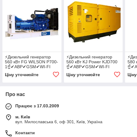
⚡Дизельний генератор
⚡️Дизельний генератор
⚡️Ди
560 кВт FG WILSON P700-
560 кВт KJ Power KJD700
580 
1☝✔АВР✔GSM✔WI-FI
☝✔АВР✔GSM✔WI-FI
☝✔А
Ціну уточнюйте
Ціну уточнюйте
Цін
Про нас
Працює з 17.03.2009
м. Київ
вул. Милославська 6, оф 301, Київ, Україна
Контакти