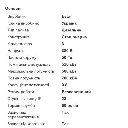
Основні
Виробник
Estar
Країна виробник
Україна
Тип палива
Дизельне
Конструкція
Стаціонарна
Кількість фаз
3
Напруга
380 В
Частота струму
50 Гц
Номінальна потужність
510 кВт
Максимальна потужність
560 кВт
Повна потужність
700 кВА
Коефіцієнт потужності
0.8
Режим роботи
Безперервний
Ступінь захисту IP
23
Термін служби
60 років
Захист від
Так
перевантаження
Захист від короткого
Так