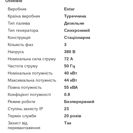
Основні
Виробник
Estar
Країна виробник
Туреччина
Тип палива
Дизельне
Тип генератора
Синхронний
Конструкція
Стаціонарна
Кількість фаз
3
Напруга
380 В
Номінальна сила струму
72 А
Частота струму
50 Гц
Номінальна потужність
40 кВт
Максимальна потужність
44 кВт
Повна потужність
55 кВА
Коефіцієнт потужності
0.8
Режим роботи
Безперервний
Ступінь захисту IP
23
Термін служби
20 років
Захист від
Так
перевантаження