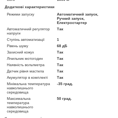
Додаткові характеристики
Режими запуску
Автоматичний запуск,
Ручний запуск,
Електростартер
Автоматичний регулятор
Так
напруги
Ступінь автоматизації
1
Рівень шуму
68 дБ
Захисний кожух
Так
Лічильник мотогодин
Так
Наявність вольтметра
Так
Датчик рівня мастила
Так
Акумулятор в комплекті
Так
Мінімальна температура
-35 град.
навколишнього
середовища
Максимальна
50 град.
температура
навколишнього
середовища