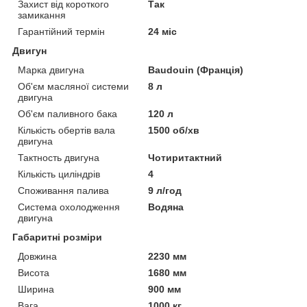
Захист від короткого
Так
замикання
Гарантійний термін
24 міс
Двигун
Марка двигуна
Baudouin (Франція)
Об'єм масляної системи
8 л
двигуна
Об'єм паливного бака
120 л
Кількість обертів вала
1500 об/хв
двигуна
Тактность двигуна
Чотиритактний
Кількість циліндрів
4
Споживання палива
9 л/год
Система охолодження
Водяна
двигуна
Габаритні розміри
Довжина
2230 мм
Висота
1680 мм
Ширина
900 мм
Вага
1000 кг