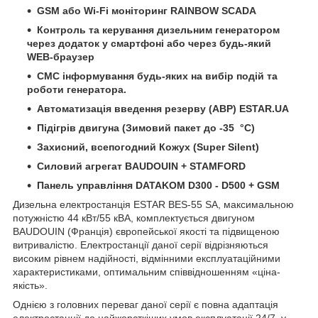
GSM або Wi-Fi моніторинг RAINBOW SCADA
Контроль та керування дизельним генератором
через додаток у смартфоні або через будь-який
WEB-браузер
СМС інформування будь-яких на вибір подій та
роботи генератора.
Автоматизація введення резерву (АВР) ESTAR.UA
Підігрів двигуна (Зимовий пакет до -35 °C)
Захисний, всепогодний Кожух (Super Silent)
Силовий агрегат BAUDOUIN + STAMFORD
Панель управління DATAKOM D300 - D500 + GSM
Дизельна електростанція ESTAR BES-55 SA, максимальною
потужністю 44 кВт/55 кВА, комплектується двигуном
BAUDOUIN (Франція) європейської якості та підвищеною
витривалістю. Електростанції даної серії відрізняються
високим рівнем надійності, відмінними експлуатаційними
характеристиками, оптимальним співвідношенням «ціна-
якість».
Однією з головних переваг даної серії є повна адаптація
електростанції до найжорсткіших умов експлуатації 24/7, у