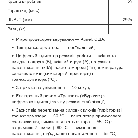
Країна виробник
Укра
Гарантия, (мес)
3
ШхВхГ, (мм)
292х52
Вага, (кг)
2
Мікропроцесорне керування — Atmel, США;
Тип трансформатора — тороїдальний;
Цифровий індикатор режимів роботи — вхідна та
вихідна напруга (В), вхідний струм (А), потужність
навантаження (кВА), частота мережі (Гц), температура
силових ключів (симісторів/ тиристорів) і
трансформатора (°C);
Затримка на увімкнення — 10 секунд;
Електронний режим «Транзит» («Bypass») з
цифровою індикацією як у режимі стабілізації;
Захист від перегрівання силових ключів (тирісторів) і
трансформатора — 60 °C — вентилятор примусового
охолодження, вимкнення вентилятора — 55 °C (з
затримкою 7 хвилин); 80 °C — вимкнення
навантаження, під'єднання навантаження — 55 °C;