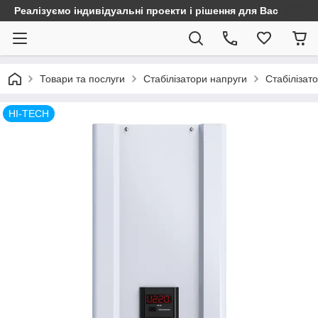
Реалізуємо індивідуальні проекти і рішення для Вас
Товари та послуги
Стабілізатори напруги
Стабілізат
HI-TECH