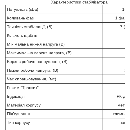
Характеристики стабілізатора
Потужність (кВа)
140
Коливань фаз
1 фаза 
Точність стабілізації, (В)
7 (2,
Кількість щаблів
1
Мінімальна нижня напруга (В)
12
Максимальна верхня напруга, (В)
29
Верхнє робоче напруження, (В)
14
Нижня робоча напруга, (В)
27
Час спрацьовування, (мс)
2
Режим "Транзит"
є
Індикація
РК-ди
Матеріал корпусу
метал
Під'єднання
клемна к
Тип корпусу
навіс