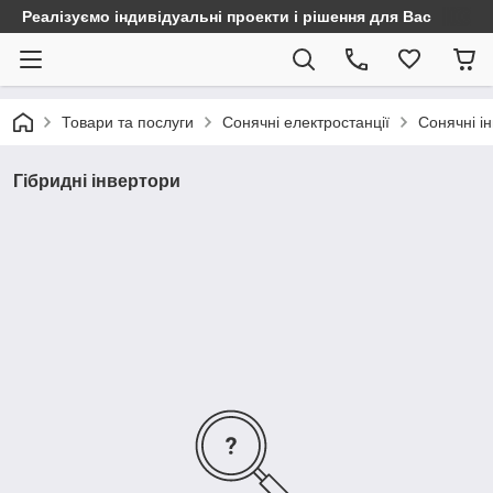
Реалізуємо індивідуальні проекти і рішення для Вас
Товари та послуги
Сонячні електростанції
Сонячні і
Гібридні інвертори