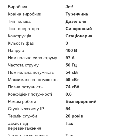
Виробник
Jet!
Країна виробник
Туреччина
Тип палива
Дизельне
Тип генератора
Синхронний
Конструкція
Стаціонарна
Кількість фаз
3
Напруга
400 В
Номінальна сила струму
97 А
Частота струму
50 Гц
Номінальна потужність
54 кВт
Максимальна потужність
59 кВт
Повна потужність
74 кВА
Коефіцієнт потужності
0.8
Режим роботи
Безперервний
Ступінь захисту IP
54
Термін служби
20 років
Захист від
Так
перевантаження
Захист від короткого
Так