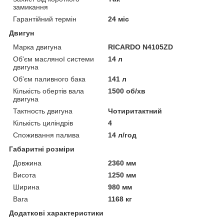
замикання
Гарантійний термін
24 міс
Двигун
Марка двигуна
RICARDO N4105ZD
Об'єм масляної системи
14 л
двигуна
Об'єм паливного бака
141 л
Кількість обертів вала
1500 об/хв
двигуна
Тактность двигуна
Чотиритактний
Кількість циліндрів
4
Споживання палива
14 л/год
Габаритні розміри
Довжина
2360 мм
Висота
1250 мм
Ширина
980 мм
Вага
1168 кг
Додаткові характеристики