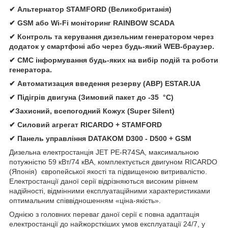
✔ Альтернатор STAMFORD (Великобританія)
✔ GSM або Wi-Fi моніторинг RAINBOW SCADA
✔ Контроль та керування дизельним генератором через
додаток у смартфоні або через будь-який WEB-браузер.
✔ СМС інформування будь-яких на вибір подій та роботи
генератора.
✔ Автоматизация введення резерву (АВР) ESTAR.UA
✔ Підігрів двигуна (Зимовий пакет до -35 °C)
✔Захисний, всепогодний Кожух (Super Silent)
✔ Силовий агрегат RICARDO + STAMFORD
✔ Панель управління DATAKOM D300 - D500 + GSM
Дизельна електростанція JET PE-R74SA, максимальною
потужністю 59 кВт/74 кВА, комплектується двигуном RICARDO
(Японія) європейської якості та підвищеною витривалістю.
Електростанції даної серії відрізняються високим рівнем
надійності, відмінними експлуатаційними характеристиками
оптимальним співвідношенням «ціна-якість».
Однією з головних переваг даної серії є повна адаптація
електростанції до найжорсткіших умов експлуатації 24/7, у