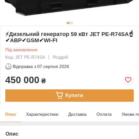
⚡️Дизельний генератор 59 кВт JET PE-R74SA☝
✔АВР✔GSM✔WI-FI
Під замовлення
Код: JET PE-R74SA
Роздріб
Відправка з
07 серпня 2026
450 000
₴
Купити
Опис
Характеристики
Доставка
Оплата
Умови п
Опис