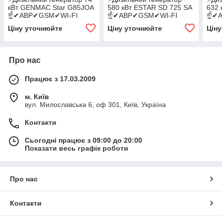
кВт GENMAC Star G85JOA
580 кВт ESTAR SD 725 SA
632 
☝✔АВР✔GSM✔WI-FI
☝✔АВР✔GSM✔WI-FI
☝✔А
Ціну уточнюйте
Ціну уточнюйте
Цін
Про нас
Працює з 17.03.2009
м. Київ
вул. Милославська 6, оф 301, Київ, Україна
Контакти
Сьогодні працює з 09:00 до 20:00
Показати весь графік роботи
Про нас
Контакти