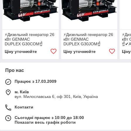
⚡️Дизельний генератор 26
⚡️Дизельний генератор 26
⚡️Ди
кВт GENMAC
кВт GENMAC
кВт
DUPLEX G30COM☝
DUPLEX G30JOM☝
☝✔А
✔АВР✔GSM✔WI-FI
✔АВР✔GSM✔WI-FI
Ціну уточнюйте
Ціну уточнюйте
Цін
Про нас
Працює з 17.03.2009
м. Київ
вул. Милославська 6, оф 301, Київ, Україна
Контакти
Сьогодні працює з 10:00 до 18:00
Показати весь графік роботи