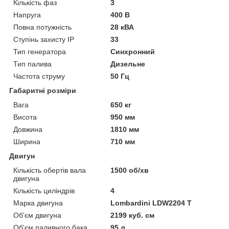
Кількість фаз
3
Напруга
400 В
Повна потужність
28 кВА
Ступінь захисту IP
33
Тип генератора
Синхронний
Тип палива
Дизельне
Частота струму
50 Гц
Габаритні розміри
Вага
650 кг
Висота
950 мм
Довжина
1810 мм
Ширина
710 мм
Двигун
Кількість обертів вала
1500 об/хв
двигуна
Кількість циліндрів
4
Марка двигуна
Lombardini LDW2204 Т
Об'єм двигуна
2199 куб. см
Об'єм паливного бака
95 л