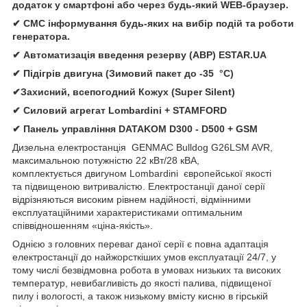
додаток у смартфоні або через будь-який WEB-браузер.
✔ СМС інформування будь-яких на вибір подій та роботи
генератора.
✔ Автомати
зація
введення резерву (АВР)
ESTAR.UA
✔ Підігрів двигуна (Зимовий пакет до -35 °C)
✔Захисний, всепогодний Кожух (Super Silent)
✔
Силовий агрегат
Lombardini
+
STAMFORD
✔
Панель управління
DATAKOM D300 - D500 + GSM
Дизельна електростанція
GENMAC Bulldog G26LSM AVR,
максимальною потужністю 22 кВт/28 кВА,
комплектується двигуном Lombardini європейської якості
та підвищеною витривалістю. Електростанції даної серії
відрізняються високим рівнем надійності, відмінними
експлуатаційними характеристиками оптимальним
співвідношенням «ціна-якість».
Однією з головних переваг даної серії є повна адаптація
електростанції до найжорсткіших умов експлуатації 24/7, у
тому числі безвідмовна робота в умовах низьких та високих
температур, невибагливість до якості палива, підвищеної
пилу і вологості, а також низькому вмісту кисню в гірській