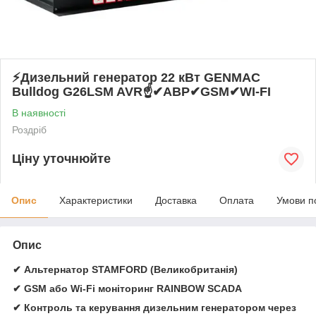
⚡️Дизельний генератор 22 кВт GENMAC
Bulldog G26LSM AVR☝✔АВР✔GSM✔WI-FI
В наявності
Роздріб
Ціну уточнюйте
Опис
Характеристики
Доставка
Оплата
Умови п
Опис
✔ Альтернатор STAMFORD (Великобританія)
✔ GSM або Wi-Fi моніторинг RAINBOW SCADA
✔ Контроль та керування дизельним генератором через