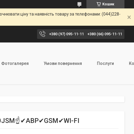
Кошик
чнювати ціну та наявність товару за телефонами: (044)228-
+380 (97) 095-11-11
+380 (66) 095-11-11
Фотогалерея
Умови повернення
Послуги
Ко
 G40JSM☝✔АВР✔GSM✔WI-FI