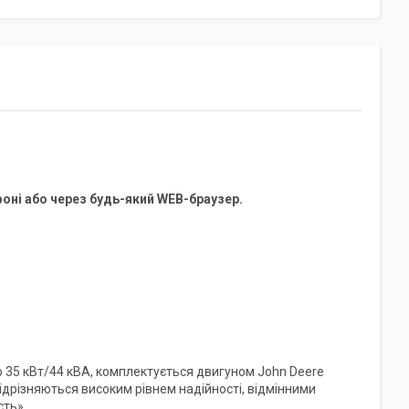
оні або через будь-який WEB-браузер.
35 кВт/44 кВА, комплектується двигуном John Deere
відрізняються високим рівнем надійності, відмінними
ть».