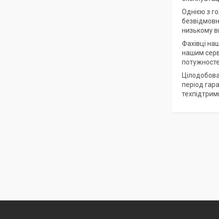
Однією з го
безвідмовна
низькому вм
Фахівці на
нашим серв
потужносте
Цілодобова
період гар
техпідтрим