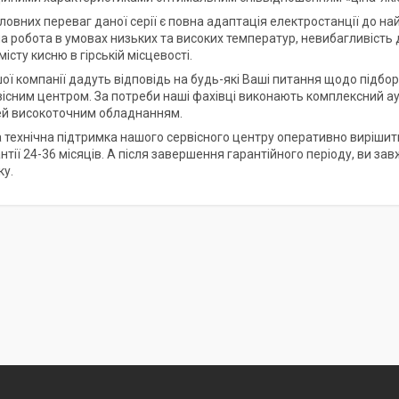
ловних переваг даної серії є повна адаптація електростанції до на
 робота в умовах низьких та високих температур, невибагливість до
істу кисню в гірській місцевості.
шої компанії дадуть відповідь на будь-які Ваші питання щодо підбо
існим центром. За потреби наші фахівці виконають комплексний ау
й високоточним обладнанням.
 технічна підтримка нашого сервісного центру оперативно вирішить 
антії 24-36 місяців. А після завершення гарантійного періоду, ви 
ку.