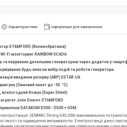
Характеристики
Інформація для замовлення
атор STAMFORD (Великобританія)
 Wi-Fi моніторинг RAINBOW SCADA
 та керування дизельним генератором через додаток у смартф
рмування будь-яких на вибір подій та роботи генератора.
и
зація
введення резерву (АВР)
ESTAR.UA
 двигуна (Зимовий пакет до -35 °C)
 всепогодний Кожух (Super Silent)
 агрегат
John Deere
+
STAMFORD
управління
DATAKOM D300 - D500 + GSM
лектростанція
GENMAC Strong G40JSM, максимальною потужністю 
ї якості та підвищеною витривалістю. Електростанції даної серії 
ійними характеристиками оптимальним співвідношенням «ціна-якіс