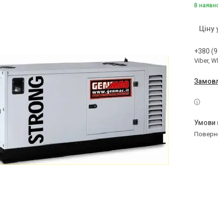
В наявн
Ціну
+380 (9
Viber, 
Замовл
поверн