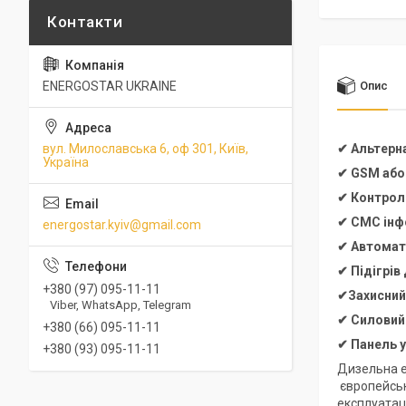
ENERGOSTAR UKRAINE
Опис
вул. Милославська 6, оф 301, Київ,
✔ Альтерн
Україна
✔ GSM або
✔ Контроль
✔ СМС інфо
energostar.kyiv@gmail.com
✔ Автомат
✔ Підігрів
+380 (97) 095-11-11
✔Захисний,
Viber, WhatsApp, Telegram
✔
Силовий
+380 (66) 095-11-11
✔
Панель 
+380 (93) 095-11-11
Дизельна е
європейсько
експлуатац