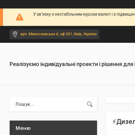
У зв'язку з нестабільним курсом валют і з підви
вул. Милославська 6, оф 301, Київ, Україна
Реалізуємо індивідуальні проекти і рішення для
⚡️Дизе