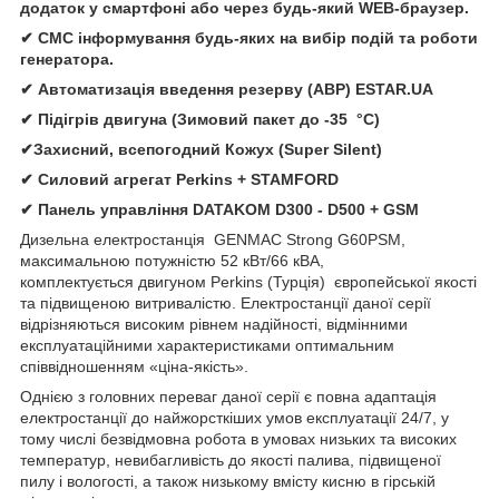
додаток у смартфоні або через будь-який WEB-браузер.
✔ СМС інформування будь-яких на вибір подій та роботи
генератора.
✔ Автомати
зація
введення резерву (АВР)
ESTAR.UA
✔ Підігрів двигуна (Зимовий пакет до -35 °C)
✔Захисний, всепогодний Кожух (Super Silent)
✔
Силовий агрегат
Perkins
+
STAMFORD
✔
Панель управління
DATAKOM D300 - D500 + GSM
Дизельна електростанція
GENMAC Strong G60PSM,
максимальною потужністю 52 кВт/66 кВА,
комплектується двигуном Perkins (Турція) європейської якості
та підвищеною витривалістю. Електростанції даної серії
відрізняються високим рівнем надійності, відмінними
експлуатаційними характеристиками оптимальним
співвідношенням «ціна-якість».
Однією з головних переваг даної серії є повна адаптація
електростанції до найжорсткіших умов експлуатації 24/7, у
тому числі безвідмовна робота в умовах низьких та високих
температур, невибагливість до якості палива, підвищеної
пилу і вологості, а також низькому вмісту кисню в гірській