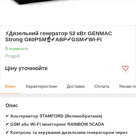
⚡️Дизельний генератор 52 кВт GENMAC
Strong G60PSM☝✔АВР✔GSM✔WI-FI
В наявності
Роздріб
Ціну уточнюйте
Опис
Характеристики
Доставка
Оплата
Умови п
Опис
✔ Альтернатор STAMFORD (Великобританія)
✔ GSM або Wi-Fi моніторинг RAINBOW SCADA
✔ Контроль та керування дизельним генератором через