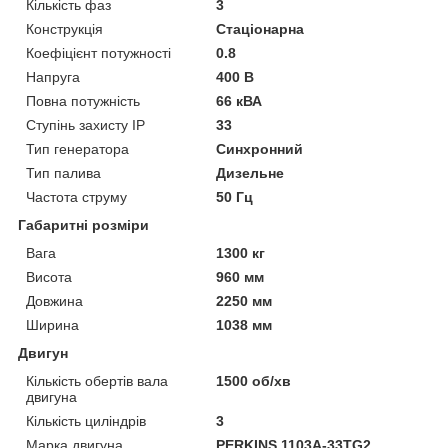
Кількість фаз
3
Конструкція
Стаціонарна
Коефіцієнт потужності
0.8
Напруга
400 В
Повна потужність
66 кВА
Ступінь захисту IP
33
Тип генератора
Синхронний
Тип палива
Дизельне
Частота струму
50 Гц
Габаритні розміри
Вага
1300 кг
Висота
960 мм
Довжина
2250 мм
Ширина
1038 мм
Двигун
Кількість обертів вала
1500 об/хв
двигуна
Кількість циліндрів
3
Марка двигуна
PERKINS 1103A-33TG2