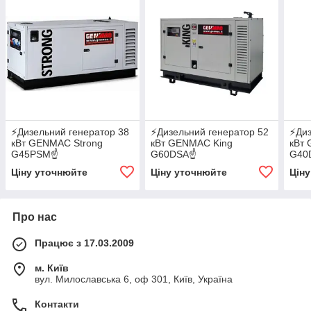
⚡️Дизельний генератор 38
⚡️Дизельний генератор 52
⚡️Ди
кВт GENMAC Strong
кВт GENMAC King
кВт
G45PSM☝
G60DSA☝
G40
✔АВР✔GSM✔WI-FI
✔АВР✔GSM✔WI-FI
✔АВ
Ціну уточнюйте
Ціну уточнюйте
Цін
Про нас
Працює з 17.03.2009
м. Київ
вул. Милославська 6, оф 301, Київ, Україна
Контакти