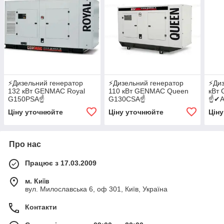
⚡️Дизельний генератор
⚡️Дизельний генератор
⚡️Ди
132 кВт GENMAC Royal
110 кВт GENMAC Queen
кВт
G150PSA☝
G130CSA☝
☝✔А
✔АВР✔GSM✔WI-FI
✔АВР✔GSM✔WI-FI
Ціну уточнюйте
Ціну уточнюйте
Цін
Про нас
Працює з 17.03.2009
м. Київ
вул. Милославська 6, оф 301, Київ, Україна
Контакти