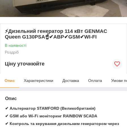
⚡️Дизельний генератор 114 кВт GENMAC
Queen G130PSA☝✔АВР✔GSM✔WI-FI
В наявності
Роздріб
Ціну уточнюйте
Опис
Характеристики
Доставка
Оплата
Умови п
Опис
✔ Альтернатор STAMFORD (Великобританія)
✔ GSM або Wi-Fi моніторинг RAINBOW SCADA
✔ Контроль та керування дизельним генератором через