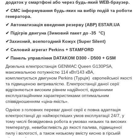
додаток у смартфоні або через будь-який WEB-браузер.
✔ СМС інформування будь-яких на вибір подій та роботи
генератора.
✔ Автомати
зація
введення резерву (АВР)
ESTAR.UA
✔ Підігрів двигуна (Зимовий пакет до -35 °C)
✔Захисний, всепогодний Кожух (Super Silent)
✔
Силовий агрегат
Perkins
+
STAMFORD
✔
Панель управління
DATAKOM D300 - D500 + GSM
Дизельна електростанція
GENMAC Queen G130PSA,
максимальною потужністю 114 кВт/143 кВА,
комплектується двигуном Perkins (Турція) європейської якості
та підвищеною витривалістю. Електростанції даної серії
відрізняються високим рівнем надійності, відмінними
експлуатаційними характеристиками оптимальним
співвідношенням «ціна-якість».
Однією з головних переваг даної серії є повна адаптація
електростанції до найжорсткіших умов експлуатації 24/7, у
тому числі безвідмовна робота в умовах низьких та високих
температур, невибагливість до якості палива, підвищеної
пилу і вологості, а також низькому вмісту кисню в гірській