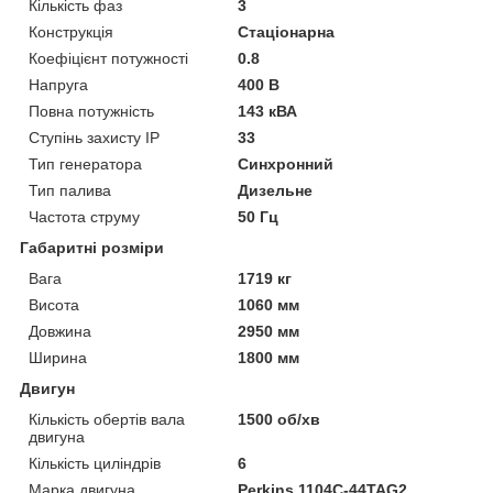
Кількість фаз
3
Конструкція
Стаціонарна
Коефіцієнт потужності
0.8
Напруга
400 В
Повна потужність
143 кВА
Ступінь захисту IP
33
Тип генератора
Синхронний
Тип палива
Дизельне
Частота струму
50 Гц
Габаритні розміри
Вага
1719 кг
Висота
1060 мм
Довжина
2950 мм
Ширина
1800 мм
Двигун
Кількість обертів вала
1500 об/хв
двигуна
Кількість циліндрів
6
Марка двигуна
Perkins 1104C-44TAG2