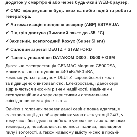
додаток у смартфоні або через будь-який WEB-браузер.
✔ СМС інформування будь-яких на вибір подій та роботи
генератора.
✔ Автомати
зація
введення резерву (АВР)
ESTAR.UA
✔ Підігрів двигуна (Зимовий пакет до -35 °C)
✔Захисний, всепогодний Кожух (Super Silent)
✔
Силовий агрегат
DEUTZ
+
STAMFORD
✔
Панель управління
DATAKOM D300 - D500 + GSM
Дизельна електростанція
GENMAC Magnum G500DSA,
максимальною потужністю 440 кВт/550 кВА,
комплектується двигуном DEUTZ європейської якості
та підвищеною витривалістю. Електростанції даної серії
відрізняються високим рівнем надійності, відмінними
експлуатаційними характеристиками оптимальним
співвідношенням «ціна-якість».
Однією з головних переваг даної серії є повна адаптація
електростанції до найжорсткіших умов експлуатації 24/7, у
тому числі безвідмовна робота в умовах низьких та високих
температур, невибагливість до якості палива, підвищеної
пилу і вологості, а також низькому вмісту кисню в гірській