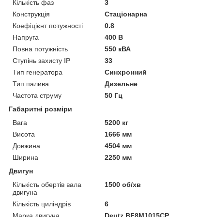
Кількість фаз
3
Конструкція
Стаціонарна
Коефіцієнт потужності
0.8
Напруга
400 В
Повна потужність
550 кВА
Ступінь захисту IP
33
Тип генератора
Синхронний
Тип палива
Дизельне
Частота струму
50 Гц
Габаритні розміри
Вага
5200 кг
Висота
1666 мм
Довжина
4504 мм
Ширина
2250 мм
Двигун
Кількість обертів вала
1500 об/хв
двигуна
Кількість циліндрів
6
Марка двигуна
Deutz BF8M1015СP