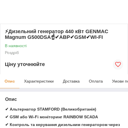
⚡️Дизельний генератор 440 кВт GENMAC
Magnum G500DSA☝✔АВР✔GSM✔WI-FI
В наявності
Роздріб
Ціну уточнюйте
Опис
Характеристики
Доставка
Оплата
Умови п
Опис
✔ Альтернатор STAMFORD (Великобританія)
✔ GSM або Wi-Fi моніторинг RAINBOW SCADA
✔ Контроль та керування дизельним генератором через