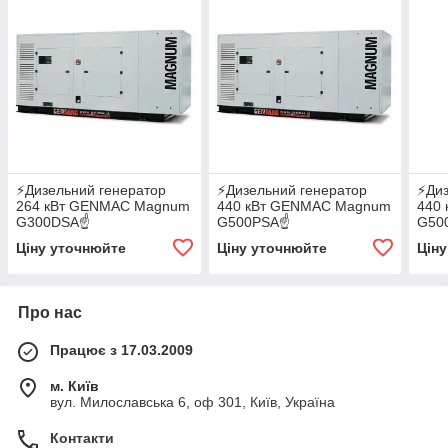
⚡️Дизельний генератор
⚡️Дизельний генератор
⚡️Ди
264 кВт GENMAC Magnum
440 кВт GENMAC Magnum
440 
G300DSA☝
G500PSA☝
G50
✔АВР✔GSM✔WI-FI
✔АВР✔GSM✔WI-FI
✔АВ
Ціну уточнюйте
Ціну уточнюйте
Цін
Про нас
Працює з 17.03.2009
м. Київ
вул. Милославська 6, оф 301, Київ, Україна
Контакти