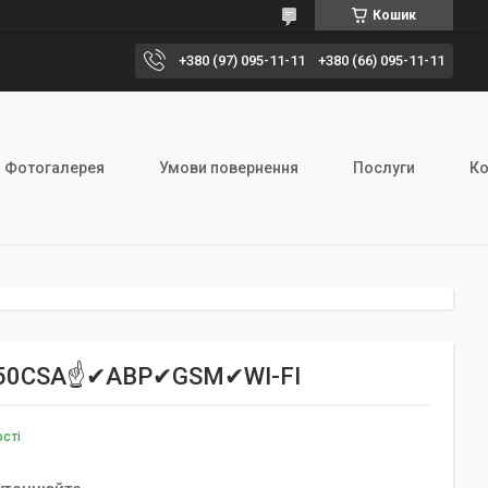
Кошик
+380 (97) 095-11-11
+380 (66) 095-11-11
Фотогалерея
Умови повернення
Послуги
Ко
 G450CSA☝✔АВР✔GSM✔WI-FI
ості