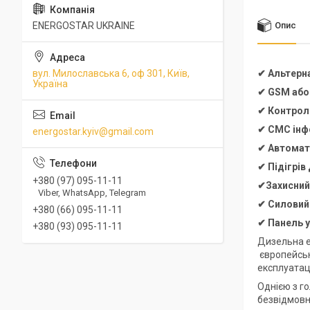
ENERGOSTAR UKRAINE
Опис
вул. Милославська 6, оф 301, Київ,
✔ Альтерн
Україна
✔ GSM або
✔ Контроль
✔ СМС інфо
energostar.kyiv@gmail.com
✔ Автомат
✔ Підігрів
+380 (97) 095-11-11
✔Захисний,
Viber, WhatsApp, Telegram
✔
Силовий
+380 (66) 095-11-11
✔
Панель 
+380 (93) 095-11-11
Дизельна е
європейсько
експлуатац
Однією з го
безвідмовна