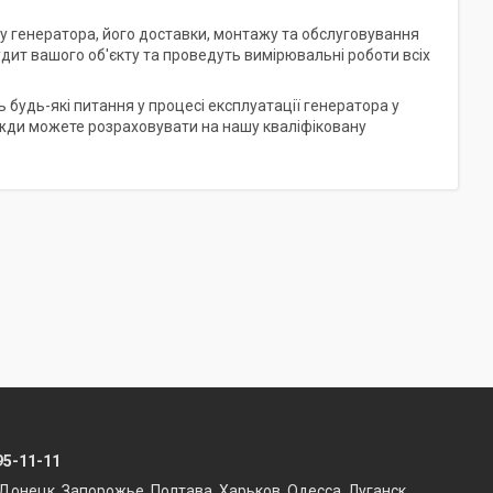
ру генератора, його доставки, монтажу та обслуговування
дит вашого об'єкту та проведуть вимірювальні роботи всіх
будь-які питання у процесі експлуатації генератора у
завжди можете розраховувати на нашу кваліфіковану
95-11-11
Донецк, Запорожье, Полтава, Харьков, Одесса, Луганск,