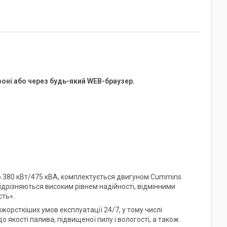
оні або через будь-який WEB-браузер.
380 кВт/475 кВА, комплектується двигуном Cummins
відрізняються високим рівнем надійності, відмінними
ть».
йжорсткіших умов експлуатації 24/7, у тому числі
 якості палива, підвищеної пилу і вологості, а також