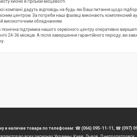
істу кисню в гірській місцевості.
шої компанії дадуть відповідь на будь-які Ваші питання щодо підбо
існим центром. За потреби наші фахівці виконають комплексний ау
й високоточним обладнанням.
 технічна підтримка нашого сервісного центру оперативно вирішить 
антії 24-36 місяців. А після завершення гарантійного періоду, ви 
ку.
ну и наличие товара по телефонам:
☎
(066) 095-11-11,
☎
(097) 0
твляются во всех регионах Украины: Киев, Львов, Днепропетровск, 