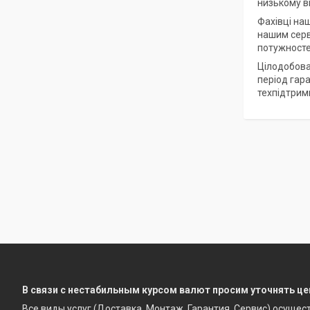
низькому вм
Фахівці на
нашим серв
потужносте
Цілодобова
період гар
техпідтрим
В связи с нестабильным курсом валют просим уточнять це
Все виды услуг (Доставка, Монтаж, Гарантия, Сервис) осущес