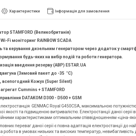
Характеристики
Інформація для замовлення
атор STAMFORD (Великобританія)
 Wi-Fi моніторинг RAINBOW SCADA
 та керування дизельним генератором через додаток у смартф
рмування будь-яких на вибір подій та роботи генератора.
и
зація
введення резерву (АВР)
ESTAR.UA
 двигуна (Зимовий пакет до -35 °C)
 всепогодний Кожух (Super Silent)
 агрегат
Cummins
+
STAMFORD
управління
DATAKOM D300 - D500 + GSM
лектростанція
GENMAC Royal G450CSA, максимальною потужністю 
ї якості та підвищеною витривалістю. Електростанції даної серії 
ійними характеристиками оптимальним співвідношенням «ціна-якіс
ловних переваг даної серії є повна адаптація електростанції до на
 робота в умовах низьких та високих температур, невибагливість до