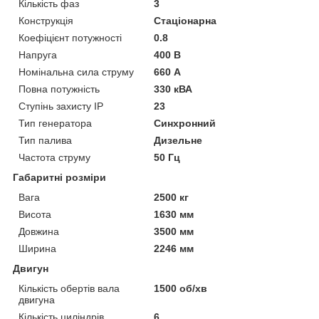
Кількість фаз
3
Конструкція
Стаціонарна
Коефіцієнт потужності
0.8
Напруга
400 В
Номінальна сила струму
660 А
Повна потужність
330 кВА
Ступінь захисту IP
23
Тип генератора
Синхронний
Тип палива
Дизельне
Частота струму
50 Гц
Габаритні розміри
Вага
2500 кг
Висота
1630 мм
Довжина
3500 мм
Ширина
2246 мм
Двигун
Кількість обертів вала
1500 об/хв
двигуна
Кількість циліндрів
6