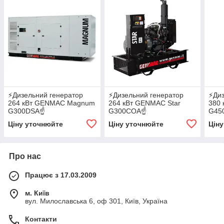
⚡️Дизельний генератор
⚡️Дизельний генератор
⚡️Ди
264 кВт GENMAC Magnum
264 кВт GENMAC Star
380 
G300DSA☝
G300COA☝
G45
✔АВР✔GSM✔WI-FI
✔АВР✔GSM✔WI-FI
✔АВ
Ціну уточнюйте
Ціну уточнюйте
Цін
Про нас
Працює з 17.03.2009
м. Київ
вул. Милославська 6, оф 301, Київ, Україна
Контакти