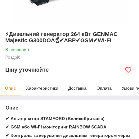
⚡️Дизельний генератор 264 кВт GENMAC
Majestic G300DOA☝✔АВР✔GSM✔WI-FI
В наявності
Роздріб
Ціну уточнюйте
Опис
Характеристики
Доставка
Оплата
Умови п
Опис
✔ Альтернатор STAMFORD (Великобританія)
✔ GSM або Wi-Fi моніторинг RAINBOW SCADA
✔ Контроль та керування дизельним генератором через