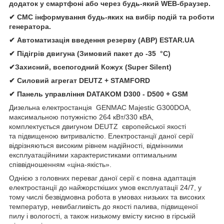
додаток у смартфоні або через будь-який WEB-браузер.
✔ СМС інформування будь-яких на вибір подій та роботи
генератора.
✔ Автомати
зація
введення резерву (АВР)
ESTAR.UA
✔ Підігрів двигуна (Зимовий пакет до -35 °C)
✔Захисний, всепогодний Кожух (Super Silent)
✔
Силовий агрегат
DEUTZ
+
STAMFORD
✔
Панель управління
DATAKOM D300 - D500 + GSM
Дизельна електростанція
GENMAC Majestic G300DOA,
максимальною потужністю 264 кВт/330 кВА,
комплектується двигуном DEUTZ європейської якості
та підвищеною витривалістю. Електростанції даної серії
відрізняються високим рівнем надійності, відмінними
експлуатаційними характеристиками оптимальним
співвідношенням «ціна-якість».
Однією з головних переваг даної серії є повна адаптація
електростанції до найжорсткіших умов експлуатації 24/7, у
тому числі безвідмовна робота в умовах низьких та високих
температур, невибагливість до якості палива, підвищеної
пилу і вологості, а також низькому вмісту кисню в гірській