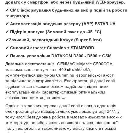
додаток у смартфоні або через будь-який WEB-браузер.
✔ СМС інформування будь-яких на вибір подій та роботи
генератора.
✔ Автомати
зація
введення резерву (АВР)
ESTAR.UA
✔ Підігрів двигуна (Зимовий пакет до -35 °C)
✔Захисний, всепогодний Кожух (Super Silent)
✔
Силовий агрегат
Cummins
+
STAMFORD
✔
Панель управління
DATAKOM D300 - D500 + GSM
Дизельна електростанція
GENMAC Majestic G500COA,
максимальною потужністю 440 кВт/550 кВА,
комплектується двигуном Cummins європейської якості
та підвищеною витривалістю. Електростанції даної серії
відрізняються високим рівнем надійності, відмінними
експлуатаційними характеристиками оптимальним
співвідношенням «ціна-якість».
Однією з головних переваг даної серії є повна адаптація
електростанції до найжорсткіших умов експлуатації 24/7, у
тому числі безвідмовна робота в умовах низьких та високих
температур, невибагливість до якості палива, підвищеної
пилу і вологості, а також низькому вмісту кисню в гірській