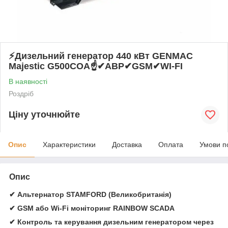
⚡️Дизельний генератор 440 кВт GENMAC
Majestic G500COA☝✔АВР✔GSM✔WI-FI
В наявності
Роздріб
Ціну уточнюйте
Опис
Характеристики
Доставка
Оплата
Умови п
Опис
✔ Альтернатор STAMFORD (Великобританія)
✔ GSM або Wi-Fi моніторинг RAINBOW SCADA
✔ Контроль та керування дизельним генератором через