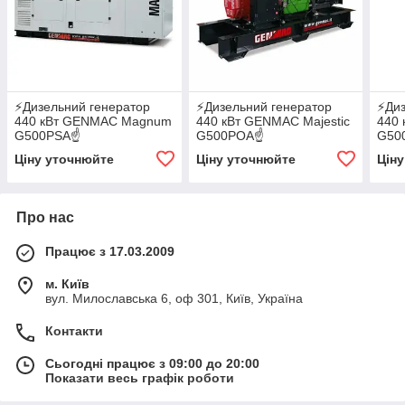
⚡️Дизельний генератор
⚡️Дизельний генератор
⚡️Ди
440 кВт GENMAC Magnum
440 кВт GENMAC Majestic
440
G500PSA☝
G500POA☝
G50
✔АВР✔GSM✔WI-FI
✔АВР✔GSM✔WI-FI
✔АВ
Ціну уточнюйте
Ціну уточнюйте
Цін
Про нас
Працює з 17.03.2009
м. Київ
вул. Милославська 6, оф 301, Київ, Україна
Контакти
Сьогодні працює з 09:00 до 20:00
Показати весь графік роботи