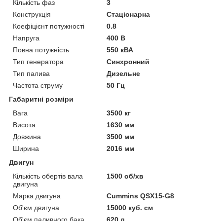
Кількість фаз
3
Конструкція
Стаціонарна
Коефіцієнт потужності
0.8
Напруга
400 В
Повна потужність
550 кВА
Тип генератора
Синхронний
Тип палива
Дизельне
Частота струму
50 Гц
Габаритні розміри
Вага
3500 кг
Висота
1630 мм
Довжина
3500 мм
Ширина
2016 мм
Двигун
Кількість обертів вала
1500 об/хв
двигуна
Марка двигуна
Cummins QSX15-G8
Об'єм двигуна
15000 куб. см
Об'єм паливного бака
620 л