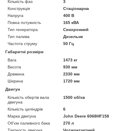
Кількість фаз
3
Конструкція
Стаціонарна
Напруга
400 В
Повна потужність
165 кВА
Тип генератора
Синхронний
Тип палива
Дизельне
Частота струму
50 Гц
Габаритні розміри
Вага
1473 кг
Висота
930 мм
Довжина
2330 мм
Ширина
1720 мм
Двигун
Кількість обертів вала
1500 об/хв
двигуна
Кількість циліндрів
6
Марка двигуна
John Deere 6068HF158
Об'єм паливного бака
270 л
Тактность двигуна
Чотиритактний