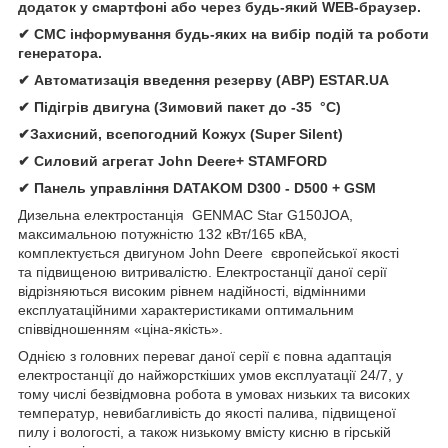
додаток у смартфоні або через будь-який WEB-браузер.
✔ СМС інформування будь-яких на вибір подій та роботи
генератора.
✔ Автомати
зація
введення резерву (АВР)
ESTAR.UA
✔ Підігрів двигуна (Зимовий пакет до -35 °C)
✔Захисний, всепогодний Кожух (Super Silent)
✔
Силовий агрегат
John Deere
+
STAMFORD
✔
Панель управління
DATAKOM D300 - D500 + GSM
Дизельна електростанція
GENMAC Star G150JOA,
максимальною потужністю 132 кВт/165 кВА,
комплектується двигуном John Deere європейської якості
та підвищеною витривалістю. Електростанції даної серії
відрізняються високим рівнем надійності, відмінними
експлуатаційними характеристиками оптимальним
співвідношенням «ціна-якість».
Однією з головних переваг даної серії є повна адаптація
електростанції до найжорсткіших умов експлуатації 24/7, у
тому числі безвідмовна робота в умовах низьких та високих
температур, невибагливість до якості палива, підвищеної
пилу і вологості, а також низькому вмісту кисню в гірській