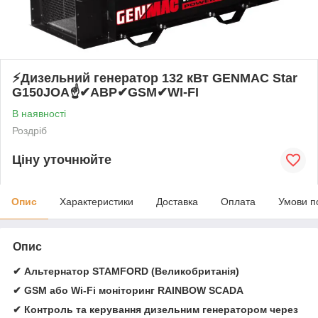
⚡️Дизельний генератор 132 кВт GENMAC Star
G150JOA☝✔АВР✔GSM✔WI-FI
В наявності
Роздріб
Ціну уточнюйте
Опис
Характеристики
Доставка
Оплата
Умови п
Опис
✔ Альтернатор STAMFORD (Великобританія)
✔ GSM або Wi-Fi моніторинг RAINBOW SCADA
✔ Контроль та керування дизельним генератором через