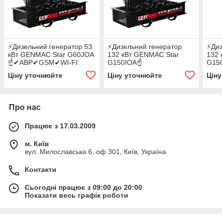
⚡️Дизельний генератор 53
⚡️Дизельний генератор
⚡️Ди
кВт GENMAC Star G60JOA
132 кВт GENMAC Star
132 
☝✔АВР✔GSM✔WI-FI
G150IOA☝
G15
✔АВР✔GSM✔WI-FI
✔АВ
Ціну уточнюйте
Ціну уточнюйте
Цін
Про нас
Працює з 17.03.2009
м. Київ
вул. Милославська 6, оф 301, Київ, Україна
Контакти
Сьогодні працює з 09:00 до 20:00
Показати весь графік роботи