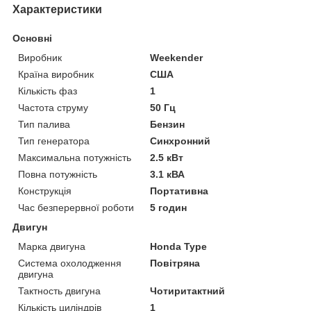
Характеристики
Основні
Виробник
Weekender
Країна виробник
США
Кількість фаз
1
Частота струму
50 Гц
Тип палива
Бензин
Тип генератора
Синхронний
Максимальна потужність
2.5 кВт
Повна потужність
3.1 кВА
Конструкція
Портативна
Час безперервної роботи
5 годин
Двигун
Марка двигуна
Honda Type
Система охолодження
Повітряна
двигуна
Тактность двигуна
Чотиритактний
Кількість циліндрів
1