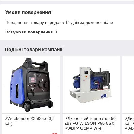
Умови повернення
Повернення товару впродовж 14 днів за домовленістю
Всі умови повернення
Подібні товари компанії
⚡Weekender X3500ie (3,5
⚡️Дизельний генератор 50
⚡️Ди
кВт)
кВт FG WILSON P50-5S☝
кВт 
✔АВР✔GSM✔WI-FI
✔АВ