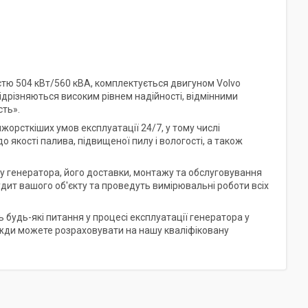
тю 504 кВт/560 кВА, комплектується двигуном Volvo
відрізняються високим рівнем надійності, відмінними
ть».
йжорсткіших умов експлуатації 24/7, у тому числі
 якості палива, підвищеної пилу і вологості, а також
ру генератора, його доставки, монтажу та обслуговування
дит вашого об'єкту та проведуть вимірювальні роботи всіх
будь-які питання у процесі експлуатації генератора у
завжди можете розраховувати на нашу кваліфіковану