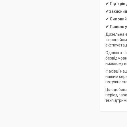
✔ Підігрів
✔Захисний,
✔
Силовий
✔
Панель 
Дизельна е
європейсько
експлуатац
Однією з го
безвідмовна
низькому вм
Фахівці на
нашим серв
потужносте
Цілодобова
період гар
техпідтрим