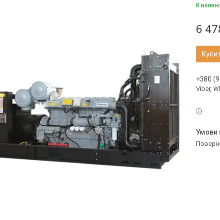
В наявн
6 47
Купи
+380 (9
Viber, 
поверн