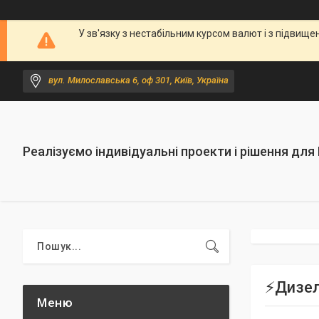
У зв'язку з нестабільним курсом валют і з підви
вул. Милославська 6, оф 301, Київ, Україна
Реалізуємо індивідуальні проекти і рішення для
⚡️Дизе