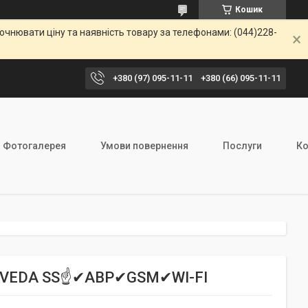
Кошик
чнювати ціну та наявність товару за телефонами: (044)228-
+380 (97) 095-11-11
+380 (66) 095-11-11
Фотогалерея
Умови повернення
Послуги
Ко
-S/VEDA SS☝✔АВР✔GSM✔WI-FI