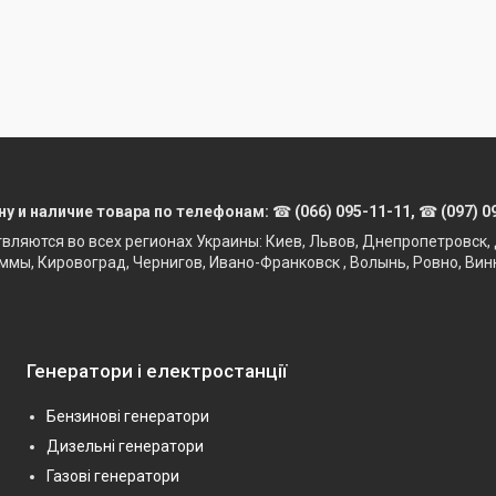
ну и наличие товара по телефонам:
☎
(066) 095-11-11,
☎
(097) 0
твляются во всех регионах Украины: Киев, Львов, Днепропетровск, 
ммы, Кировоград, Чернигов, Ивано-Франковск , Волынь, Ровно, Вин
Генератори і електростанції
Бензинові генератори
Дизельні генератори
Газові генератори