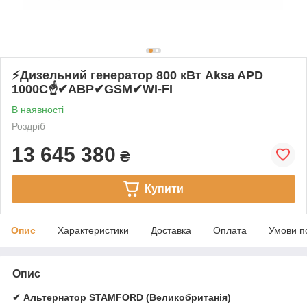
⚡️Дизельний генератор 800 кВт Aksa APD
1000C☝✔АВР✔GSM✔WI-FI
В наявності
Роздріб
13 645 380
₴
Купити
Опис
Характеристики
Доставка
Оплата
Умови п
Опис
✔ Альтернатор STAMFORD (Великобританія)