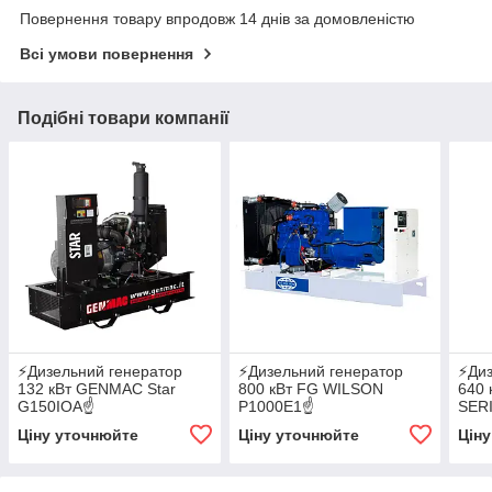
Повернення товару впродовж 14 днів за домовленістю
Всі умови повернення
Подібні товари компанії
⚡️Дизельний генератор
⚡Дизельний генератор
⚡️Ди
132 кВт GENMAC Star
800 кВт FG WILSON
640 
G150IOA☝
P1000Е1☝
SER
✔АВР✔GSM✔WI-FI
✔АВР✔GSM✔WI-FI
✔АВ
Ціну уточнюйте
Ціну уточнюйте
Цін