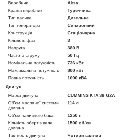
Виробник
Aksa
Країна виробник
Туреччина
Тип палива
Дизельне
Тип генератора
Синхронний
Конструкція
Стаціонарна
Кількість фаз
3
Напруга
380 В
Частота струму
50 Гц
Номінальна потужність
736 кВт
Максимальна потужність
800 кВт
Повна потужність
1000 кВА
Двигун
Марка двигуна
CUMMINS KTA 38-G2A
Об'єм масляної системи
114 л
двигуна
Об'єм паливного бака
1250 л
Кількість обертів вала
1500 об/хв
двигуна
Тактность двигуна
Чотиритактний