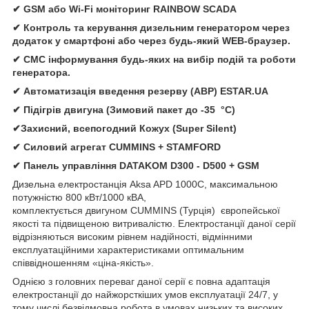
✔ GSM або Wi-Fi моніторинг RAINBOW SCADA
✔ Контроль та керування дизельним генератором через
додаток у смартфоні або через будь-який WEB-браузер.
✔ СМС інформування будь-яких на вибір подій та роботи
генератора.
✔ Автомати
зація
введення резерву (АВР)
ESTAR.UA
✔ Підігрів двигуна (Зимовий пакет до -35 °C)
✔Захисний, всепогодний Кожух (Super Silent)
✔
Силовий агрегат
CUMMINS
+
STAMFORD
✔
Панель управління
DATAKOM D300 - D500 + GSM
Дизельна електростанція
Aksa APD 1000C, максимальною
потужністю 800 кВт/1000 кВА,
комплектується двигуном CUMMINS (Турція) європейської
якості та підвищеною витривалістю. Електростанції даної серії
відрізняються високим рівнем надійності, відмінними
експлуатаційними характеристиками оптимальним
співвідношенням «ціна-якість».
Однією з головних переваг даної серії є повна адаптація
електростанції до найжорсткіших умов експлуатації 24/7, у
тому числі безвідмовна робота в умовах низьких та високих