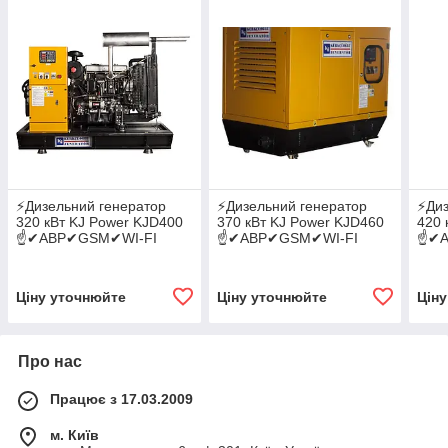
⚡️Дизельний генератор
⚡️Дизельний генератор
⚡️Ди
320 кВт KJ Power KJD400
370 кВт KJ Power KJD460
420 
☝✔АВР✔GSM✔WI-FI
☝✔АВР✔GSM✔WI-FI
☝✔А
Ціну уточнюйте
Ціну уточнюйте
Цін
Про нас
Працює з 17.03.2009
м. Київ