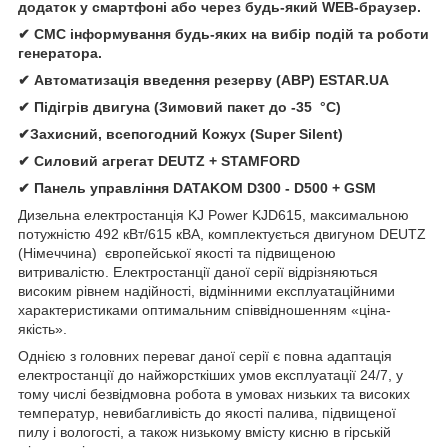
додаток у смартфоні або через будь-який WEB-браузер.
✔ СМС інформування будь-яких на вибір подій та роботи
генератора.
✔ Автомати
зація
введення резерву (АВР)
ESTAR.UA
✔ Підігрів двигуна (Зимовий пакет до -35 °C)
✔Захисний, всепогодний Кожух (Super Silent)
✔
Силовий агрегат
DEUTZ
+
STAMFORD
✔
Панель управління
DATAKOM D300 - D500 + GSM
Дизельна електростанція
KJ Power KJD615, максимальною
потужністю 492 кВт/615 кВА, комплектується двигуном DEUTZ
(Німеччина) європейської якості та підвищеною
витривалістю. Електростанції даної серії відрізняються
високим рівнем надійності, відмінними експлуатаційними
характеристиками оптимальним співвідношенням «ціна-
якість».
Однією з головних переваг даної серії є повна адаптація
електростанції до найжорсткіших умов експлуатації 24/7, у
тому числі безвідмовна робота в умовах низьких та високих
температур, невибагливість до якості палива, підвищеної
пилу і вологості, а також низькому вмісту кисню в гірській