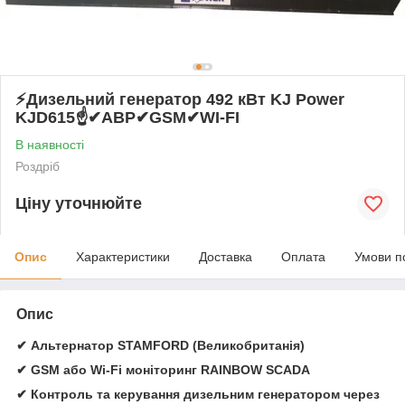
⚡️Дизельний генератор 492 кВт KJ Power
KJD615☝✔АВР✔GSM✔WI-FI
В наявності
Роздріб
Ціну уточнюйте
Опис
Характеристики
Доставка
Оплата
Умови п
Опис
✔ Альтернатор STAMFORD (Великобританія)
✔ GSM або Wi-Fi моніторинг RAINBOW SCADA
✔ Контроль та керування дизельним генератором через