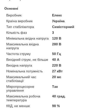
Основні
Виробник
Елекс
Країна виробник
Україна
Тип стабілізатора
Симісторний
Кількість фаз
3
Мінімальна вхідна напруга
120 В
Максимальна вхідна
280 В
напруга
Частота струму
50 Гц
Вихідний струм, не більше
40 А
Вихідна напруга
220 В
Номінальна потужність
27 кВт
Максимальний час
20 мс
стабілізації
Мікропроцесорне
Так
управління
Максимальна робоча
40 град.
температура
ККД, не менше
98 %