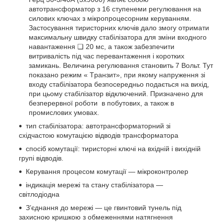
автотрансформатор з 16 ступенеми регулювання на
силових ключах з мікропроцесорним керуванням.
Застосування тиристорних ключів дало змогу отримати
максимальну швидку стабілізатора для зміни входного
навантаження ❏ 20 мс, а також забезпечити
витривалість під час перевантаження і коротких
замикань. Величина регулювання становить 7 Вольт. Тут
показано режим « Tранзит», при якому напруження зі
входу стабілізатора безпосередньо подається на вихід,
при цьому стабілізатор відключений. Призначено для
безперервної роботи в побутових, а також в
промислових умовах.
тип стабілізатора: автотрансформаторний зі
східчастою комутацією відводів трансформатора
спосіб комутації: тиристорні ключі на вхідній і вихідній
групі відводів.
Керування процесом комутації — мікроконтролер
індикація мережі та стану стабілізатора —
світлодіодна
З’єднання до мережі — це гвинтовий тунель під
захисною кришкою з обмеженнями натягнення