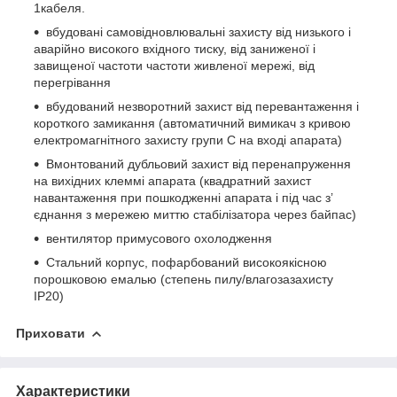
1кабеля.
вбудовані самовідновлювальні захисту від низького і
аварійно високого вхідного тиску, від заниженої і
завищеної частоти частоти живленої мережі, від
перегрівання
вбудований незворотний захист від перевантаження і
короткого замикання (автоматичний вимикач з кривою
електромагнітного захисту групи С на вході апарата)
Вмонтований дубльовий захист від перенапруження
на вихідних клеммі апарата (квадратний захист
навантаження при пошкодженні апарата і під час з’
єднання з мережею миттю стабілізатора через байпас)
вентилятор примусового охолодження
Стальний корпус, пофарбований високоякісною
порошковою емалью (cтепень пилу/влагозазахисту
IP20)
Приховати
Характеристики