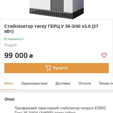
Стабілізатор тиску ГЕРЦ У 36-3/40 v3.0 (27
кВт)
В наявності
Роздріб
99 000
₴
Купити
Опис
Характеристики
Доставка
Оплата
Умови п
Опис
Трихфазовий тиристорний
стабілізатор напруги
ЕЛЕКС
Ґерц 36-3/40А (3x9000) являє собою