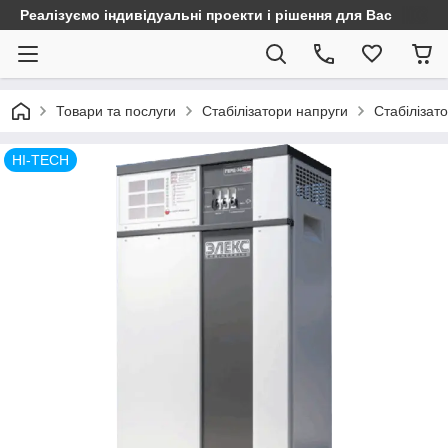
Реалізуємо індивідуальні проекти і рішення для Вас
Товари та послуги
Стабілізатори напруги
Стабілізато
HI-TECH