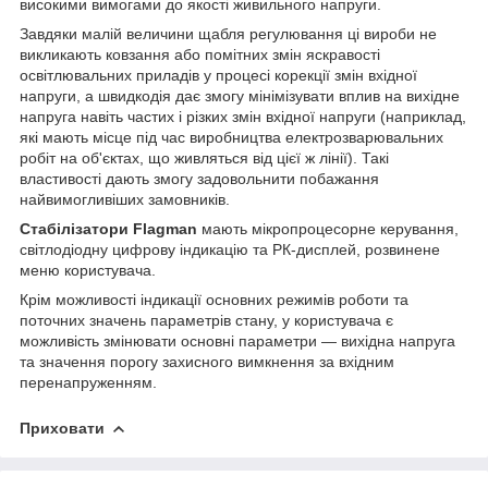
високими вимогами до якості живильного напруги.
Завдяки малій величини щабля регулювання ці вироби не
викликають ковзання або помітних змін яскравості
освітлювальних приладів у процесі корекції змін вхідної
напруги, а швидкодія дає змогу мінімізувати вплив на вихідне
напруга навіть частих і різких змін вхідної напруги (наприклад,
які мають місце під час виробництва електрозварювальних
робіт на об'єктах, що живляться від цієї ж лінії). Такі
властивості дають змогу задовольнити побажання
найвимогливіших замовників.
Стабілізатори Flagman
мають мікропроцесорне керування,
світлодіодну цифрову індикацію та РК-дисплей, розвинене
меню користувача.
Крім можливості індикації основних режимів роботи та
поточних значень параметрів стану, у користувача є
можливість змінювати основні параметри — вихідна напруга
та значення порогу захисного вимкнення за вхідним
перенапруженням.
Приховати