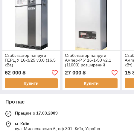
Стабілізатор напруги
Стабілізатор напруги
Стаб
ГЕРЦ У 16-3/25 v3.0 (16.5
Ампер-Р У 16-1-50 v2.1
Ампе
кВа)
(11000) розширений
кВт)
62 000
27 000
15 
₴
₴
Купити
Купити
Про нас
Працює з 17.03.2009
м. Київ
вул. Милославська 6, оф 301, Київ, Україна