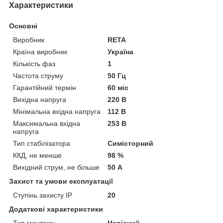
Характеристики
Основні
Виробник
RETA
Країна виробник
Україна
Кількість фаз
1
Частота струму
50 Гц
Гарантійний термін
60 міс
Вихідна напруга
220 В
Мінімальна вхідна напруга
112 В
Максимальна вхідна
253 В
напруга
Тип стабілізатора
Симісторний
ККД, не менше
98 %
Вихідний струм, не більше
50 А
Захист та умови експлуатації
Ступінь захисту IP
20
Додаткові характеристики
Тип монтажу
Навісний