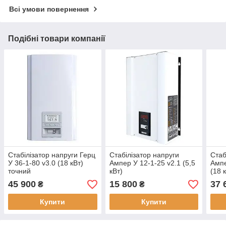
Всі умови повернення
Подібні товари компанії
Стабілізатор напруги Герц
Стабілізатор напруги
Стаб
У 36-1-80 v3.0 (18 кВт)
Ампер У 12-1-25 v2.1 (5,5
Ампе
точний
кВт)
(18 
45 900
15 800
37 
₴
₴
Купити
Купити