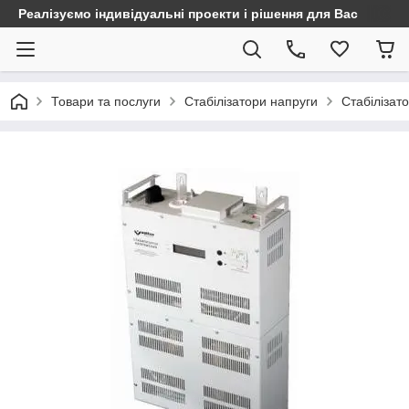
Реалізуємо індивідуальні проекти і рішення для Вас
Товари та послуги
Стабілізатори напруги
Стабілізат