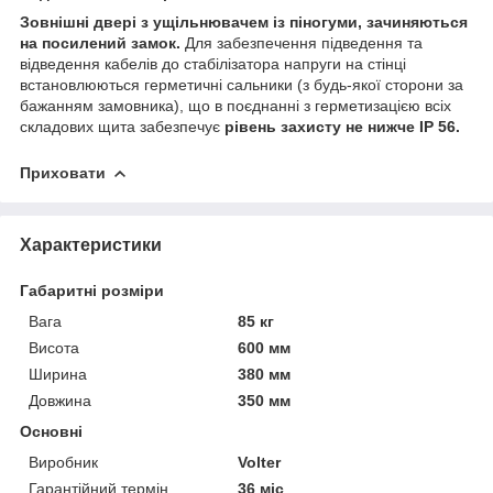
Зовнішні двері з ущільнювачем із піногуми, зачиняються
на посилений замок.
Для забезпечення підведення та
відведення кабелів до стабілізатора напруги на стінці
встановлюються герметичні сальники (з будь-якої сторони за
бажанням замовника), що в поєднанні з герметизацією всіх
складових щита забезпечує
рівень захисту не нижче IP 56.
Приховати
Характеристики
Габаритні розміри
Вага
85 кг
Висота
600 мм
Ширина
380 мм
Довжина
350 мм
Основні
Виробник
Volter
Гарантійний термін
36 міс