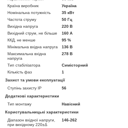
Країна виробник
Україна
Номінальна потужність
35 кВт
Частота струму
50 Гц
Вихідна напруга
220 В
Вихідний струм, не більше
160 А
ККД, не менше
95 %
Мінімальна вхідна напруга
136 В
Максимальна вхідна
278 В
напруга
Тип стабілізатора
Симісторний
Кількість фаз
1
Захист та умови експлуатації
Ступінь захисту IP
56
Додаткові характеристики
Тип монтажу
Навісний
Користувальницькі характеристики
Діапазон вхідної напруги,
146-262
при вихідному 220±Δ