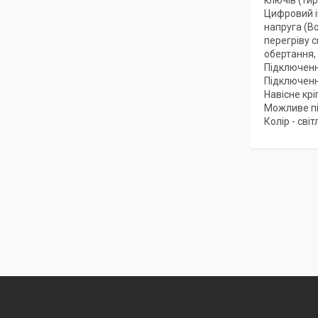
ключів (ти
Цифровий і
напруга (Во
перегріву 
обертання, 
Підключенн
Підключенн
Навісне крі
Можливе п
Колір - світ