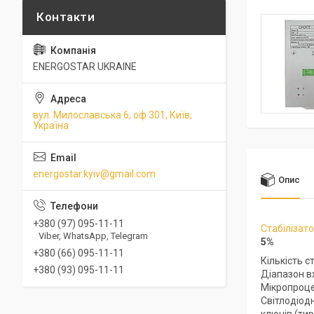
ENERGOSTAR UKRAINE
вул. Милославська 6, оф 301, Київ,
Україна
energostar.kyiv@gmail.com
Опис
+380 (97) 095-11-11
Стабілізат
Viber, WhatsApp, Telegram
5%
+380 (66) 095-11-11
Кількість с
+380 (93) 095-11-11
Діапазон вх
Мікропроце
Світлодіод