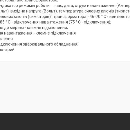
ристорів) або трансформатора;
ндикатор режимів роботи ― час, дата, струм навантаження (Ампер),
льт), вихідна напруга (Вольт), температура силових ключів (тиристо
силових ключів (симісторів) і трансформатора - 46-70 ° C - венти
85 ° C - відключення навантаження (75 ° C - підключення);
я до мережі - клемне підключення;
я навантаження - клемне підключення;
плення;
ідключення зварювального обладнання;
ло-сірий.