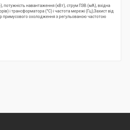
 потужність навантаження (кВт), струм ПЗВ (мА), вхідна
рів) і трансформатора (°C) і частота мережі (Гц);Захист від
лятор примусового охолодження з регульованою частотою