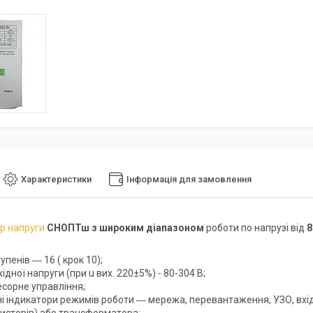
Характеристики
Інформація для замовлення
ор напруги
СНОПТш
з широким діапазоном
роботи по напрузі від
8
тупенів ― 16 ( крок 10);
ідної напруги (при u вих. 220±5%) - 80-304 В;
сорне управління;
ні індикатори режимів роботи ― мережа, перевантаження, УЗО, вхід