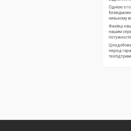
Однією з го
безвідмовна
низькому вм
Фахівці на
нашим серв
потужносте
Цілодобова
період гар
техпідтрим