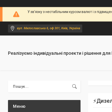
У зв'язку з нестабільним курсом валют і з підви
вул. Милославська 6, оф 301, Київ, Україна
Реалізуємо індивідуальні проекти і рішення для
⚡️Дизе