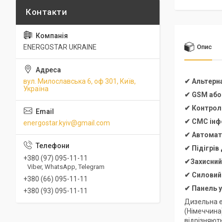
ENERGOSTAR UKRAINE
Опис
вул. Милославська 6, оф 301, Київ,
✔ Альтерн
Україна
✔ GSM або
✔ Контроль
✔ СМС інфо
energostar.kyiv@gmail.com
✔ Автомат
✔ Підігрів
+380 (97) 095-11-11
✔Захисний,
Viber, WhatsApp, Telegram
✔
Силовий
+380 (66) 095-11-11
✔
Панель 
+380 (93) 095-11-11
Дизельна е
(Німеччина
відрізняют