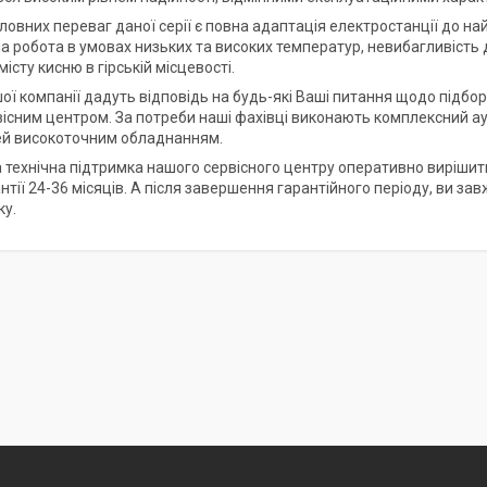
ловних переваг даної серії є повна адаптація електростанції до на
 робота в умовах низьких та високих температур, невибагливість до
істу кисню в гірській місцевості.
шої компанії дадуть відповідь на будь-які Ваші питання щодо підбо
існим центром. За потреби наші фахівці виконають комплексний ау
й високоточним обладнанням.
 технічна підтримка нашого сервісного центру оперативно вирішить 
антії 24-36 місяців. А після завершення гарантійного періоду, ви 
ку.