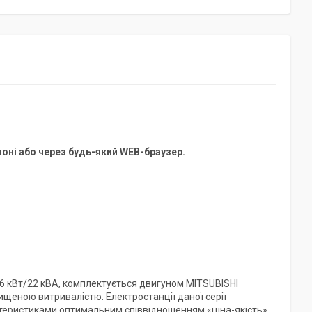
оні або через будь-який WEB-браузер.
6 кВт/22 кВА, комплектується двигуном MITSUBISHI
ищеною витривалістю. Електростанції даної серії
ктеристиками оптимальним співвідношенням «ціна-якість».