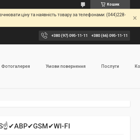
Кошик
чнювати ціну та наявність товару за телефонами: (044)228-
+380 (97) 095-11-11
+380 (66) 095-11-11
Фотогалерея
Умови повернення
Послуги
Ко
ES S☝✔АВР✔GSM✔WI-FI