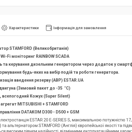
Характеристики
Інформація для замовлення
атор STAMFORD (Великобританія)
 Wi-Fi моніторинг RAINBOW SCADA
 та керування дизельним генератором через додаток у смартф
рмування будь-яких на вибір подій та роботи генератора.
и
зація
введення резерву (АВР)
ESTAR.UA
 двигуна (Зимовий пакет до -35 °C)
 всепогодний Кожух (Super Silent)
 агрегат
MITSUBISHI
+
STAMFORD
управління
DATAKOM D300 - D500 + GSM
лектростанція
ESTAR 20 E-SERIES S, максимальною потужністю 17,
) та альтернатором STAMFORD (Англія) європейської якості та підв
ься високим рівнем надійності, відмінними експлуатаційними хара