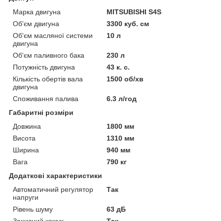
Марка двигуна
MITSUBISHI S4S
Об'єм двигуна
3300 куб. см
Об'єм масляної системи
10 л
двигуна
Об'єм паливного бака
230 л
Потужність двигуна
43 к. с.
Кількість обертів вала
1500 об/хв
двигуна
Споживання палива
6.3 л/год
Габаритні розміри
Довжина
1800 мм
Висота
1310 мм
Ширина
940 мм
Вага
790 кг
Додаткові характеристики
Автоматичний регулятор
Так
напруги
Рівень шуму
63 дБ
Захисний кожух
Так