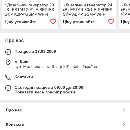
⚡️Дизельний генератор 20
⚡️Дизельний генератор 24
⚡️Ди
кВт ESTAR 20/1 E-SERIES
кВт ESTAR 30/1 E-SERIES
кВт 
S☝✔АВР✔GSM✔WI-FI
S☝✔АВР✔GSM✔WI-FI
☝✔А
Ціну уточнюйте
Ціну уточнюйте
Цін
Про нас
Працює з 17.03.2009
м. Київ
вул. Милославська 6, оф 301, Київ, Україна
Контакти
Сьогодні працює з 09:00 до 20:00
Показати весь графік роботи
Про нас
Контакти