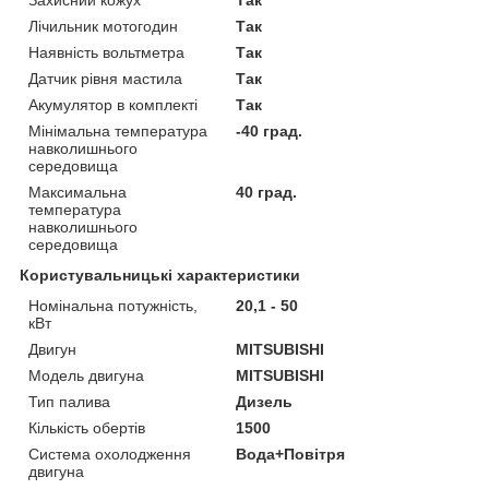
Лічильник мотогодин
Так
Наявність вольтметра
Так
Датчик рівня мастила
Так
Акумулятор в комплекті
Так
Мінімальна температура
-40 град.
навколишнього
середовища
Максимальна
40 град.
температура
навколишнього
середовища
Користувальницькі характеристики
Номінальна потужність,
20,1 - 50
кВт
Двигун
MITSUBISHI
Модель двигуна
MITSUBISHI
Тип палива
Дизель
Кількість обертів
1500
Система охолодження
Вода+Повітря
двигуна