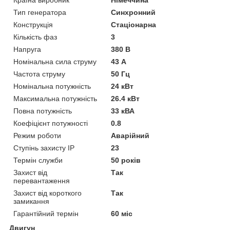
Тип генератора
Синхронний
Конструкція
Стаціонарна
Кількість фаз
3
Напруга
380 В
Номінальна сила струму
43 А
Частота струму
50 Гц
Номінальна потужність
24 кВт
Максимальна потужність
26.4 кВт
Повна потужність
33 кВА
Коефіцієнт потужності
0.8
Режим роботи
Аварійний
Ступінь захисту IP
23
Термін служби
50 років
Захист від
Так
перевантаження
Захист від короткого
Так
замикання
Гарантійний термін
60 міс
Двигун