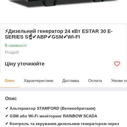
⚡️Дизельний генератор 24 кВт ESTAR 30 E-
SERIES S☝✔АВР✔GSM✔WI-FI
В наявності
Роздріб
Ціну уточнюйте
Опис
Характеристики
Доставка
Оплата
Умови п
Опис
✔ Альтернатор STAMFORD (Великобританія)
✔ GSM або Wi-Fi моніторинг RAINBOW SCADA
✔ Контроль та керування дизельним генератором через