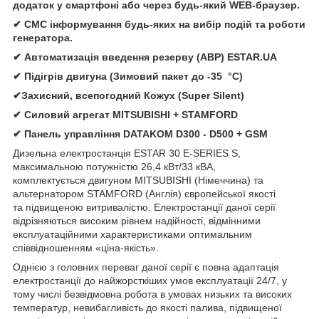
додаток у смартфоні або через будь-який WEB-браузер.
✔ СМС інформування будь-яких на вибір подій та роботи
генератора.
✔ Автомати
зація
введення резерву (АВР)
ESTAR.UA
✔ Підігрів двигуна (Зимовий пакет до -35 °C)
✔Захисний, всепогодний Кожух (Super Silent)
✔
Силовий агрегат
MITSUBISHI
+
STAMFORD
✔
Панель управління
DATAKOM D300 - D500 + GSM
Дизельна електростанція
ESTAR 30 E-SERIES S,
максимальною потужністю 26,4 кВт/33 кВА,
комплектується двигуном MITSUBISHI (Німеччина) та
альтернатором STAMFORD (Англія) європейської якості
та підвищеною витривалістю. Електростанції даної серії
відрізняються високим рівнем надійності, відмінними
експлуатаційними характеристиками оптимальним
співвідношенням «ціна-якість».
Однією з головних переваг даної серії є повна адаптація
електростанції до найжорсткіших умов експлуатації 24/7, у
тому числі безвідмовна робота в умовах низьких та високих
температур, невибагливість до якості палива, підвищеної