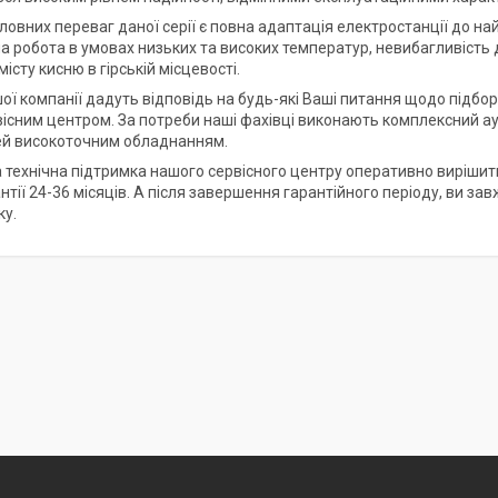
ловних переваг даної серії є повна адаптація електростанції до на
 робота в умовах низьких та високих температур, невибагливість до
істу кисню в гірській місцевості.
шої компанії дадуть відповідь на будь-які Ваші питання щодо підбо
існим центром. За потреби наші фахівці виконають комплексний ау
й високоточним обладнанням.
 технічна підтримка нашого сервісного центру оперативно вирішить 
антії 24-36 місяців. А після завершення гарантійного періоду, ви 
ку.