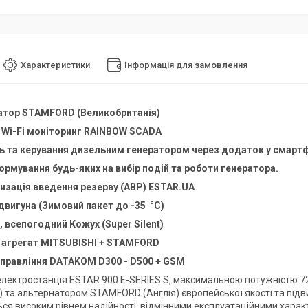
Характеристики
Інформація для замовлення
атор STAMFORD (Великобританія)
 Wi-Fi моніторинг RAINBOW SCADA
 та керування дизельним генератором через додаток у смартф
рмування будь-яких на вибір подій та роботи генератора.
и
зація
введення резерву (АВР)
ESTAR.UA
 двигуна (Зимовий пакет до -35 °C)
 всепогодний Кожух (Super Silent)
 агрегат
MITSUBISHI
+
STAMFORD
управління
DATAKOM D300 - D500 + GSM
лектростанція
ESTAR 900 E-SERIES S, максимальною потужністю 7
) та альтернатором STAMFORD (Англія) європейської якості та підв
ься високим рівнем надійності, відмінними експлуатаційними хара