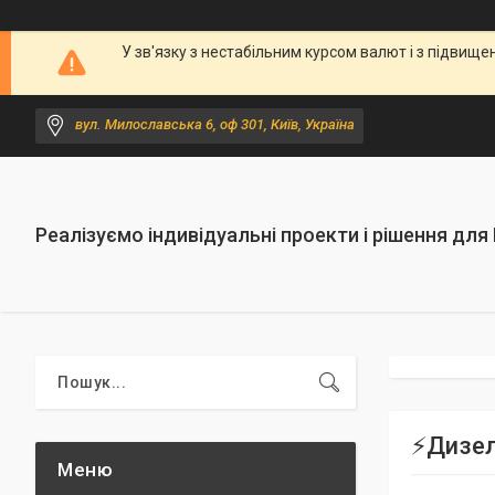
У зв'язку з нестабільним курсом валют і з підви
вул. Милославська 6, оф 301, Київ, Україна
Реалізуємо індивідуальні проекти і рішення для
⚡️Дизе