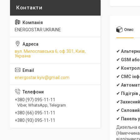
ENERGOSTAR UKRAINE
Опис
вул. Милославська 6, оф 301, Київ,
✔ Альтерн
Україна
✔ GSM або
✔ Контроль
✔ СМС інфо
energostar.kyiv@gmail.com
✔ Автомат
✔ Підігрів
+380 (97) 095-11-11
✔Захисний,
Viber, WhatsApp, Telegram
✔
Силовий
+380 (66) 095-11-11
✔
Панель 
+380 (93) 095-11-11
Дизельна е
(Німеччина
відрізняют