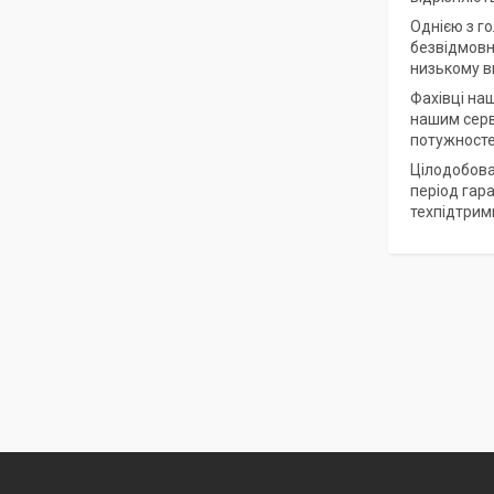
Однією з го
безвідмовна
низькому вм
Фахівці на
нашим серв
потужносте
Цілодобова
період гар
техпідтрим