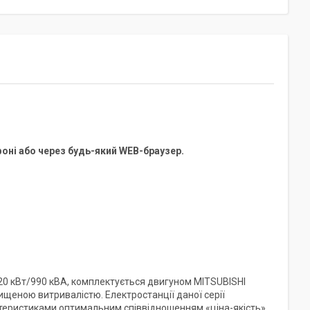
оні або через будь-який WEB-браузер.
20 кВт/990 кВА, комплектується двигуном MITSUBISHI
ищеною витривалістю. Електростанції даної серії
ктеристиками оптимальним співвідношенням «ціна-якість».