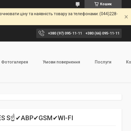
Кошик
чнювати ціну та наявність товару за телефонами: (044)228-
+380 (97) 095-11-11
+380 (66) 095-11-11
Фотогалерея
Умови повернення
Послуги
Ко
RIES S☝✔АВР✔GSM✔WI-FI