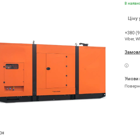
В наявн
Ціну
+380 (9
Viber, 
Замовл
поверн
CH