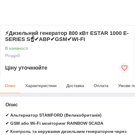
⚡️Дизельний генератор 800 кВт ESTAR 1000 E-
SERIES S☝✔АВР✔GSM✔WI-FI
В наявності
Роздріб
Ціну уточнюйте
Опис
Характеристики
Доставка
Оплата
Умови п
Опис
✔ Альтернатор STAMFORD (Великобританія)
✔ GSM або Wi-Fi моніторинг RAINBOW SCADA
✔ Контроль та керування дизельним генератором через