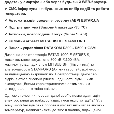
додаток у смартфоні або через будь-який WEB-браузер.
✔ СМС інформування будь-яких на вибір подій та роботи
генератора.
✔ Автомати
зація
введення резерву (АВР)
ESTAR.UA
✔ Підігрів двигуна (Зимовий пакет до -35 °C)
✔Захисний, всепогодний Кожух (Super Silent)
✔
Силовий агрегат
MITSUBISHI
+
STAMFORD
✔
Панель управління
DATAKOM D300 - D500 + GSM
Дизельна електростанція
ESTAR 1000 E-SERIES S,
максимальною потужністю 800 кВт/1100 кВА,
комплектується двигуном MITSUBISHI (Німеччина) та
альтернатором STAMFORD (Англія) європейської якості
та підвищеною витривалістю. Електростанції даної серії
відрізняються високим рівнем надійності, відмінними
експлуатаційними характеристиками оптимальним
співвідношенням «ціна-якість».
Однією з головних переваг даної серії є повна адаптація
електростанції до найжорсткіших умов експлуатації 24/7, у
тому числі безвідмовна робота в умовах низьких та високих
температур, невибагливість до якості палива, підвищеної