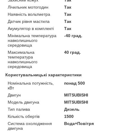
Лічильник мотогодин
Так
Наявність вольтметра
Так
Датчик рівня мастила
Так
Акумулятор в комплекті
Так
Мінімальна температура
-40 град.
навколишнього
середовища
Максимальна
40 град.
температура
навколишнього
середовища
Користувальницькі характеристики
Номінальна потужність,
понад 500
кВт
Двигун
MITSUBISHI
Модель двигуна
MITSUBISHI
Тип палива
Дизель
Кількість обертів
1500
Система охолодження
Вода+Повітря
двигуна