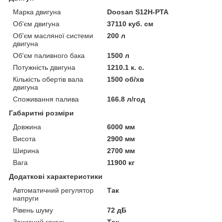
Марка двигуна
Doosan S12H-PTA
Об'єм двигуна
37110 куб. см
Об'єм масляної системи
200 л
двигуна
Об'єм паливного бака
1500 л
Потужність двигуна
1210.1 к. с.
Кількість обертів вала
1500 об/хв
двигуна
Споживання палива
166.8 л/год
Габаритні розміри
Довжина
6000 мм
Висота
2900 мм
Ширина
2700 мм
Вага
11900 кг
Додаткові характеристики
Автоматичний регулятор
Так
напруги
Рівень шуму
72 дБ
Захисний кожух
Так