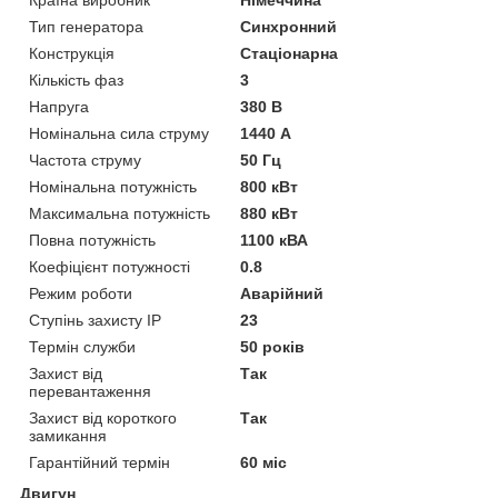
Тип генератора
Синхронний
Конструкція
Стаціонарна
Кількість фаз
3
Напруга
380 В
Номінальна сила струму
1440 А
Частота струму
50 Гц
Номінальна потужність
800 кВт
Максимальна потужність
880 кВт
Повна потужність
1100 кВА
Коефіцієнт потужності
0.8
Режим роботи
Аварійний
Ступінь захисту IP
23
Термін служби
50 років
Захист від
Так
перевантаження
Захист від короткого
Так
замикання
Гарантійний термін
60 міс
Двигун