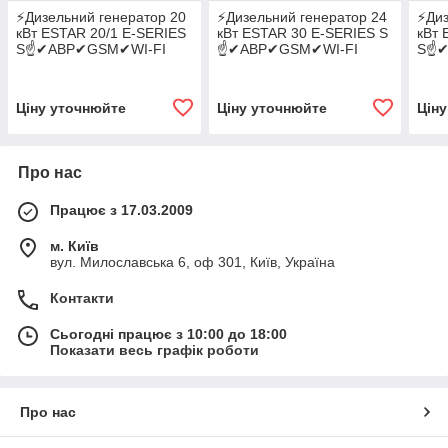
⚡️Дизельний генератор 20
⚡️Дизельний генератор 24
⚡️Ди
кВт ESTAR 20/1 E-SERIES
кВт ESTAR 30 E-SERIES S
кВт 
S☝✔АВР✔GSM✔WI-FI
☝✔АВР✔GSM✔WI-FI
S☝✔
Ціну уточнюйте
Ціну уточнюйте
Цін
Про нас
Працює з 17.03.2009
м. Київ
вул. Милославська 6, оф 301, Київ, Україна
Контакти
Сьогодні працює з 10:00 до 18:00
Показати весь графік роботи
Про нас