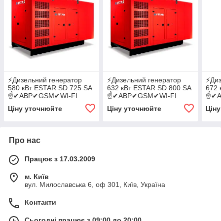
⚡️Дизельний генератор
⚡️Дизельний генератор
⚡️Ди
580 кВт ESTAR SD 725 SA
632 кВт ESTAR SD 800 SA
672 
☝✔АВР✔GSM✔WI-FI
☝✔АВР✔GSM✔WI-FI
☝✔А
Ціну уточнюйте
Ціну уточнюйте
Цін
Про нас
Працює з 17.03.2009
м. Київ
вул. Милославська 6, оф 301, Київ, Україна
Контакти
Сьогодні працює з 09:00 до 20:00