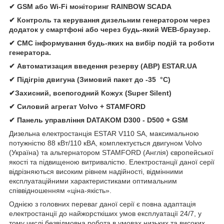
✔ GSM або Wi-Fi моніторинг RAINBOW SCADA
✔ Контроль та керування дизельним генератором через
додаток у смартфоні або через будь-який WEB-браузер.
✔ СМС інформування будь-яких на вибір подій та роботи
генератора.
✔ Автоматизация введення резерву (АВР) ESTAR.UA
✔ Підігрів двигуна (Зимовий пакет до -35 °C)
✔Захисний, всепогодний Кожух (Super Silent)
✔ Силовий агрегат Volvo + STAMFORD
✔ Панель управління DATAKOM D300 - D500 + GSM
Дизельна електростанція ESTAR V110 SA, максимальною
потужністю 88 кВт/110 кВА, комплектується двигуном Volvo
(Україна) та альтернатором STAMFORD (Англія) європейської
якості та підвищеною витривалістю. Електростанції даної серії
відрізняються високим рівнем надійності, відмінними
експлуатаційними характеристиками оптимальним
співвідношенням «ціна-якість».
Однією з головних переваг даної серії є повна адаптація
електростанції до найжорсткіших умов експлуатації 24/7, у
тому числі безвідмовна робота в умовах низьких та високих