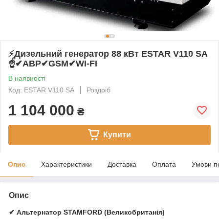
⚡️Дизельний генератор 88 кВт ESTAR V110 SA
☝✔АВР✔GSM✔WI-FI
В наявності
Код: ESTAR V110 SA
Роздріб
1 104 000
₴
Купити
Опис
Характеристики
Доставка
Оплата
Умови п
Опис
✔ Альтернатор STAMFORD (Великобританія)