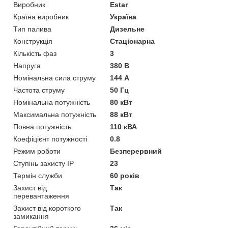
Виробник
Estar
Країна виробник
Україна
Тип палива
Дизельне
Конструкція
Стаціонарна
Кількість фаз
3
Напруга
380 В
Номінальна сила струму
144 А
Частота струму
50 Гц
Номінальна потужність
80 кВт
Максимальна потужність
88 кВт
Повна потужність
110 кВА
Коефіцієнт потужності
0.8
Режим роботи
Безперервний
Ступінь захисту IP
23
Термін служби
60 років
Захист від
Так
перевантаження
Захист від короткого
Так
замикання