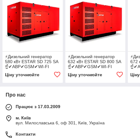
⚡️Дизельний генератор
⚡️Дизельний генератор
⚡️Ди
580 кВт ESTAR SD 725 SA
632 кВт ESTAR SD 800 SA
672 
☝✔АВР✔GSM✔WI-FI
☝✔АВР✔GSM✔WI-FI
☝✔А
Ціну уточнюйте
Ціну уточнюйте
Цін
Про нас
Працює з 17.03.2009
м. Київ
вул. Милославська 6, оф 301, Київ, Україна
Контакти