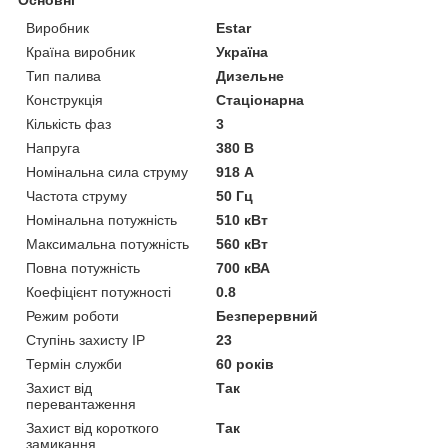
Виробник
Estar
Країна виробник
Україна
Тип палива
Дизельне
Конструкція
Стаціонарна
Кількість фаз
3
Напруга
380 В
Номінальна сила струму
918 А
Частота струму
50 Гц
Номінальна потужність
510 кВт
Максимальна потужність
560 кВт
Повна потужність
700 кВА
Коефіцієнт потужності
0.8
Режим роботи
Безперервний
Ступінь захисту IP
23
Термін служби
60 років
Захист від
Так
перевантаження
Захист від короткого
Так
замикання