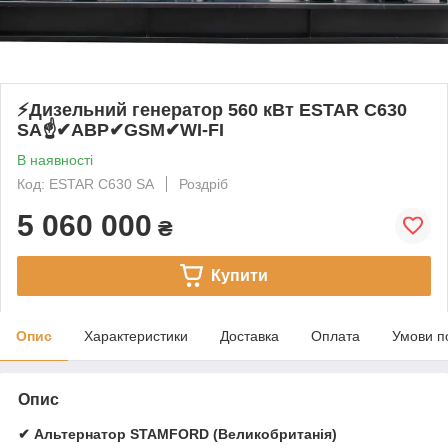
⚡️Дизельний генератор 560 кВт ESTAR C630
SA☝✔АВР✔GSM✔WI-FI
В наявності
Код: ESTAR C630 SA
Роздріб
5 060 000
₴
Купити
Опис
Характеристики
Доставка
Оплата
Умови п
Опис
✔ Альтернатор STAMFORD (Великобританія)