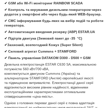
✔ GSM або Wi-Fi моніторинг RAINBOW SCADA
✔ Контроль та керування дизельним генератором через
додаток у смартфоні або через будь-який WEB-браузер.
✔ СМС інформування будь-яких на вибір подій та роботи
генератора.
✔ Автоматизация введення резерву (АВР) ESTAR.UA
✔ Підігрів двигуна (Зимовий пакет до -35 °C)
✔Захисний, всепогодний Кожух (Super Silent)
✔ Силовий агрегат Cummıns + STAMFORD
✔ Панель управління DATAKOM D300 - D500 + GSM
Дизельна електростанція ESTAR C630 SA, максимальною
потужністю 560 кВт/700 кВА,
комплектується двигуном Cummıns (Україна) та
альтернатором STAMFORD (Англія) європейської якості
та підвищеною витривалістю. Електростанції даної серії
відрізняються високим рівнем надійності, відмінними
експлуатаційними характеристиками оптимальним
співвідношенням «ціна-якість».
Однією з головних переваг даної серії є повна адаптація
електростанції до найжорсткіших умов експлуатації 24/7, у