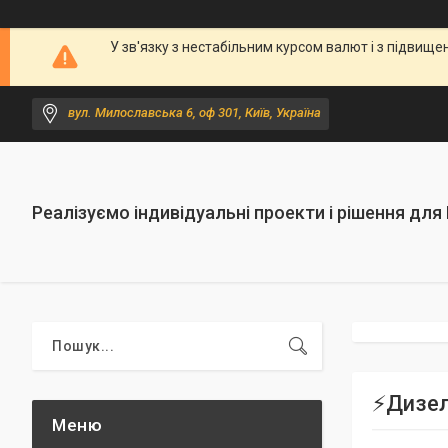
У зв'язку з нестабільним курсом валют і з підви
вул. Милославська 6, оф 301, Київ, Україна
Реалізуємо індивідуальні проекти і рішення для
⚡️Дизе