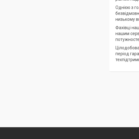
Однією з го
безвідмовна
низькому вм
Фахівці на
нашим серв
потужносте
Цілодобова
період гар
техпідтрим