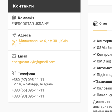
ENERGOSTAR UKRAINE
Опис
вул. Милославська 6, оф 301, Київ,
✔ Альтерн
Україна
✔ GSM або
✔ Контроль
✔ СМС інфо
energostar.kyiv@gmail.com
✔ Автомат
✔ Підігрів
+380 (97) 095-11-11
✔Захисний,
Viber, WhatsApp, Telegram
✔ Силовий
+380 (66) 095-11-11
✔ Панель 
+380 (93) 095-11-11
Дизельна е
альтернато
рівнем над