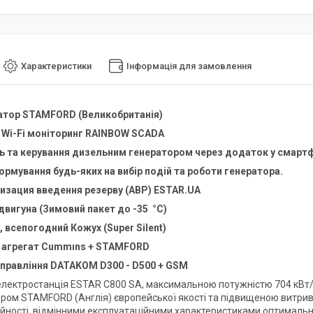
Характеристики
Інформація для замовлення
атор STAMFORD (Великобританія)
 Wi-Fi моніторинг RAINBOW SCADA
 та керування дизельним генератором через додаток у смартф
рмування будь-яких на вибір подій та роботи генератора.
изация введення резерву (АВР) ESTAR.UA
 двигуна (Зимовий пакет до -35 °C)
 всепогодний Кожух (Super Silent)
 агрегат Cummıns + STAMFORD
управління DATAKOM D300 - D500 + GSM
лектростанція ESTAR C800 SA, максимальною потужністю 704 кВт/
ром STAMFORD (Англія) європейської якості та підвищеною витривал
ійності, відмінними експлуатаційними характеристиками оптимальн