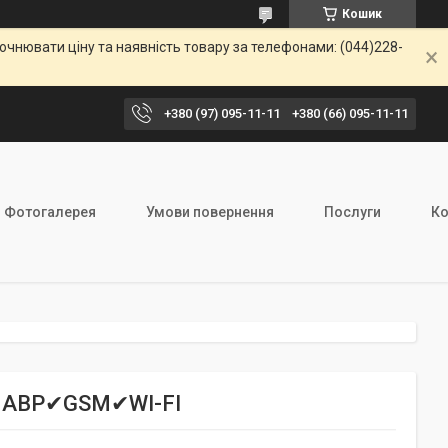
Кошик
чнювати ціну та наявність товару за телефонами: (044)228-
+380 (97) 095-11-11
+380 (66) 095-11-11
Фотогалерея
Умови повернення
Послуги
Ко
☝✔АВР✔GSM✔WI-FI