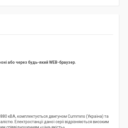
оні або через будь-який WEB-браузер.
880 кВА, комплектується двигуном Cummıns (Україна) та
істю. Електростанції даної серії відрізняються високим
им співвідношенням «ціна-якість».