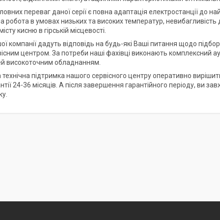
ловних переваг даної серії є повна адаптація електростанції до на
 робота в умовах низьких та високих температур, невибагливість до
істу кисню в гірській місцевості.
шої компанії дадуть відповідь на будь-які Ваші питання щодо підбо
існим центром. За потреби наші фахівці виконають комплексний ау
й високоточним обладнанням.
 технічна підтримка нашого сервісного центру оперативно вирішить 
антії 24-36 місяців. А після завершення гарантійного періоду, ви 
ку.