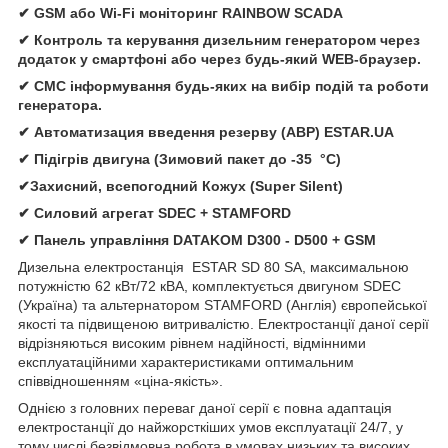
✔ GSM або Wi-Fi моніторинг RAINBOW SCADA
✔ Контроль та керування дизельним генератором через
додаток у смартфоні або через будь-який WEB-браузер.
✔ СМС інформування будь-яких на вибір подій та роботи
генератора.
✔ Автоматизация введення резерву (АВР) ESTAR.UA
✔ Підігрів двигуна (Зимовий пакет до -35 °C)
✔Захисний, всепогодний Кожух (Super Silent)
✔ Силовий агрегат SDEC + STAMFORD
✔ Панель управління DATAKOM D300 - D500 + GSM
Дизельна електростанція ESTAR SD 80 SA, максимальною
потужністю 62 кВт/72 кВА, комплектується двигуном SDEC
(Україна) та альтернатором STAMFORD (Англія) європейської
якості та підвищеною витривалістю. Електростанції даної серії
відрізняються високим рівнем надійності, відмінними
експлуатаційними характеристиками оптимальним
співвідношенням «ціна-якість».
Однією з головних переваг даної серії є повна адаптація
електростанції до найжорсткіших умов експлуатації 24/7, у
тому числі безвідмовна робота в умовах низьких та високих