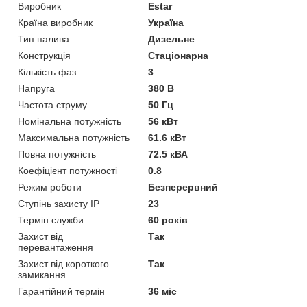
Виробник
Estar
Країна виробник
Україна
Тип палива
Дизельне
Конструкція
Стаціонарна
Кількість фаз
3
Напруга
380 В
Частота струму
50 Гц
Номінальна потужність
56 кВт
Максимальна потужність
61.6 кВт
Повна потужність
72.5 кВА
Коефіцієнт потужності
0.8
Режим роботи
Безперервний
Ступінь захисту IP
23
Термін служби
60 років
Захист від
Так
перевантаження
Захист від короткого
Так
замикання
Гарантійний термін
36 міс