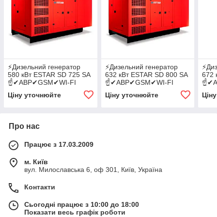
⚡️Дизельний генератор
⚡️Дизельний генератор
⚡️Ди
580 кВт ESTAR SD 725 SA
632 кВт ESTAR SD 800 SA
672 
☝✔АВР✔GSM✔WI-FI
☝✔АВР✔GSM✔WI-FI
☝✔А
Ціну уточнюйте
Ціну уточнюйте
Цін
Про нас
Працює з 17.03.2009
м. Київ
вул. Милославська 6, оф 301, Київ, Україна
Контакти
Сьогодні працює з 10:00 до 18:00
Показати весь графік роботи