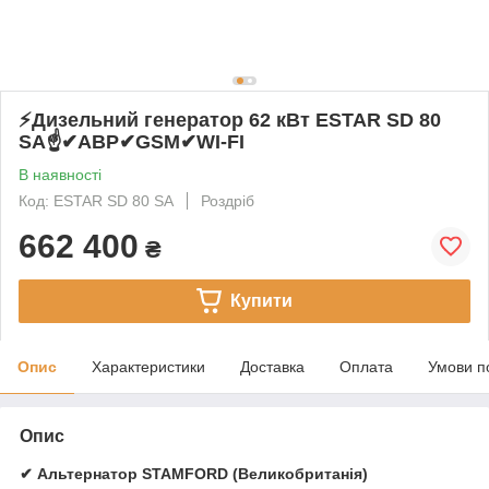
⚡️Дизельний генератор 62 кВт ESTAR SD 80
SA☝✔АВР✔GSM✔WI-FI
В наявності
Код: ESTAR SD 80 SA
Роздріб
662 400
₴
Купити
Опис
Характеристики
Доставка
Оплата
Умови п
Опис
✔ Альтернатор STAMFORD (Великобританія)