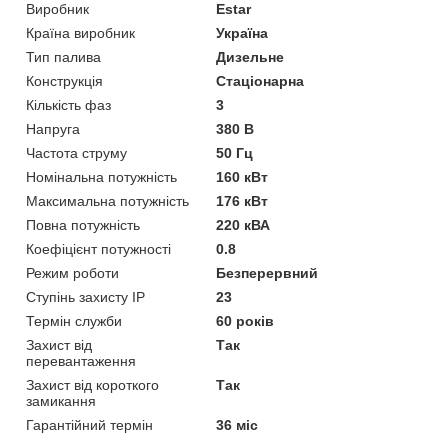
Виробник
Estar
Країна виробник
Україна
Тип палива
Дизельне
Конструкція
Стаціонарна
Кількість фаз
3
Напруга
380 В
Частота струму
50 Гц
Номінальна потужність
160 кВт
Максимальна потужність
176 кВт
Повна потужність
220 кВА
Коефіцієнт потужності
0.8
Режим роботи
Безперервний
Ступінь захисту IP
23
Термін служби
60 років
Захист від
Так
перевантаження
Захист від короткого
Так
замикання
Гарантійний термін
36 міс