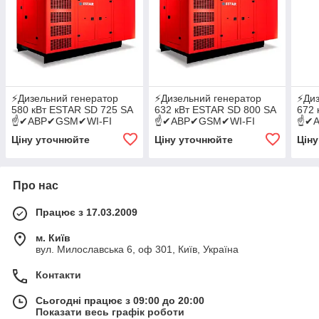
⚡️Дизельний генератор
⚡️Дизельний генератор
⚡️Ди
580 кВт ESTAR SD 725 SA
632 кВт ESTAR SD 800 SA
672 
☝✔АВР✔GSM✔WI-FI
☝✔АВР✔GSM✔WI-FI
☝✔А
Ціну уточнюйте
Ціну уточнюйте
Цін
Про нас
Працює з 17.03.2009
м. Київ
вул. Милославська 6, оф 301, Київ, Україна
Контакти
Сьогодні працює з 09:00 до 20:00
Показати весь графік роботи