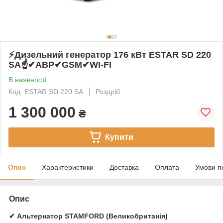
⚡️Дизельний генератор 176 кВт ESTAR SD 220
SA☝✔АВР✔GSM✔WI-FI
В наявності
Код: ESTAR SD 220 SA
Роздріб
1 300 000
₴
Купити
Опис
Характеристики
Доставка
Оплата
Умови п
Опис
✔ Альтернатор STAMFORD (Великобританія)