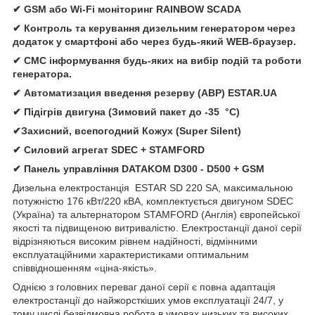
✔ GSM або Wi-Fi моніторинг RAINBOW SCADA
✔ Контроль та керування дизельним генератором через
додаток у смартфоні або через будь-який WEB-браузер.
✔ СМС інформування будь-яких на вибір подій та роботи
генератора.
✔ Автоматизация введення резерву (АВР) ESTAR.UA
✔ Підігрів двигуна (Зимовий пакет до -35 °C)
✔Захисний, всепогодний Кожух (Super Silent)
✔ Силовий агрегат SDEC + STAMFORD
✔ Панель управління DATAKOM D300 - D500 + GSM
Дизельна електростанція ESTAR SD 220 SA, максимальною
потужністю 176 кВт/220 кВА, комплектується двигуном SDEC
(Україна) та альтернатором STAMFORD (Англія) європейської
якості та підвищеною витривалістю. Електростанції даної серії
відрізняються високим рівнем надійності, відмінними
експлуатаційними характеристиками оптимальним
співвідношенням «ціна-якість».
Однією з головних переваг даної серії є повна адаптація
електростанції до найжорсткіших умов експлуатації 24/7, у
тому числі безвідмовна робота в умовах низьких та високих