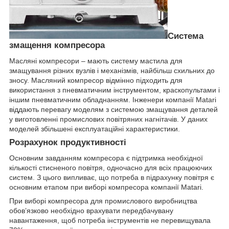
Система
змащення компресора
Масляні компресори – мають систему мастила для
змащування різних вузлів і механізмів, найбільш схильних до
зносу. Масляний компресор відмінно підходить для
використання з пневматичним інструментом, краскопультами і
іншим пневматичним обладнанням. Інженери компанії Matari
віддають перевагу моделям з системою змащування деталей
у виготовленні промислових повітряних нагнітачів. У даних
моделей збільшені експлуатаційні характеристики.
Розрахунок продуктивності
Основним завданням компресора є підтримка необхідної
кількості стисненого повітря, одночасно для всіх працюючих
систем. З цього випливає, що потреба в підрахунку повітря є
основним етапом при виборі компресора компанії Matari.
При виборі компресора для промислового виробництва
обов’язково необхідно врахувати передбачувану
навантаження, щоб потреба інструментів не перевищувала