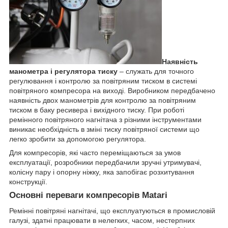
Наявність
манометра і регулятора тиску
– служать для точного
регулювання і контролю за повітряним тиском в системі
повітряного компресора на виході. Виробником передбачено
наявність двох манометрів для контролю за повітряним
тиском в баку ресивера і вихідного тиску. При роботі
ремінного повітряного нагнітача з різними інструментами
виникає необхідність в зміні тиску повітряної системи що
легко зробити за допомогою регулятора.
Для компресорів, які часто переміщаються за умов
експлуатації, розробники передбачили зручні утримувачі,
колісну пару і опорну ніжку, яка запобігає розхитування
конструкції.
Основні переваги компресорів Matari
Ремінні повітряні нагнітачі, що експлуатуються в промисловій
галузі, здатні працювати в нелегких, часом, нестерпних