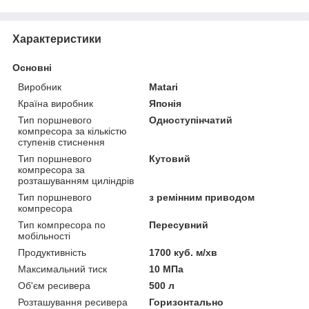
Характеристики
Основні
Виробник
Matari
Країна виробник
Японія
Тип поршневого
Одноступінчатий
компресора за кількістю
ступенів стиснення
Тип поршневого
Кутовий
компресора за
розташуванням циліндрів
Тип поршневого
з ремінним приводом
компресора
Тип компресора по
Пересувний
мобільності
Продуктивність
1700 куб. м/хв
Максимальний тиск
10 МПа
Об'єм ресивера
500 л
Розташування ресивера
Горизонтально