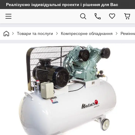
Реалізуємо індивідуальні проекти і рішення для Вас
Товари та послуги
Компресорне обладнання
Ремінн