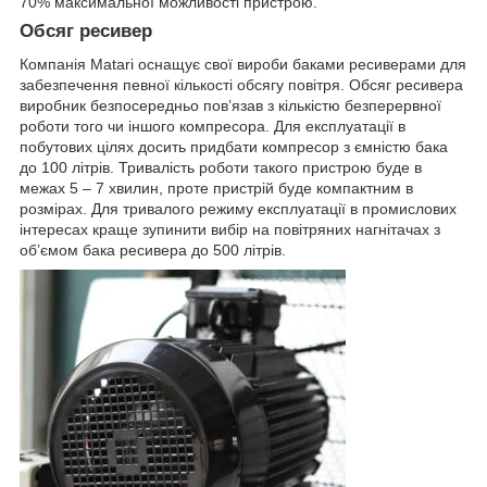
70% максимальної можливості пристрою.
Обсяг ресивер
Компанія Matari оснащує свої вироби баками ресиверами для
забезпечення певної кількості обсягу повітря. Обсяг ресивера
виробник безпосередньо пов’язав з кількістю безперервної
роботи того чи іншого компресора. Для експлуатації в
побутових цілях досить придбати компресор з ємністю бака
до 100 літрів. Тривалість роботи такого пристрою буде в
межах 5 – 7 хвилин, проте пристрій буде компактним в
розмірах. Для тривалого режиму експлуатації в промислових
інтересах краще зупинити вибір на повітряних нагнітачах з
об’ємом бака ресивера до 500 літрів.