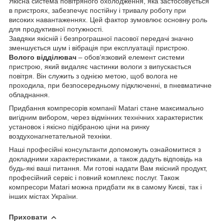
Якісна система повітряного охолодження, яка застосовується
в пристроях, забезпечує постійну і тривалу роботу при
високих навантаженнях. Цей фактор зумовлює основну роль
для продуктивної потужності.
Завдяки якісній і безпрограшної пасової передачі значно
зменшується шум і вібрація при експлуатації пристрою.
Волого відділювач
– обов’язковий елемент системи
пристрою, який видаляє частинки вологи з випускається
повітря. Він служить з однією метою, щоб волога не
проходила, при безпосередньому підключенні, в пневматичне
обладнання.
Придбання компресорів компанії Matari стане максимально
вигідним вибором, через відмінних технічних характеристик
установок і якісно підібраною ціни на ринку
воздухонагнетательной техніки.
Наші професійні консультанти допоможуть ознайомитися з
докладними характеристиками, а також дадуть відповідь на
будь-які ваші питання. Ми готові надати Вам якісний продукт,
професійний сервіс і повний комплекс послуг. Також
компресори Matari можна придбати як в самому Києві, так і
інших містах України.
Приховати