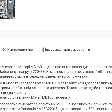
Характеристики
Інформація для замовлення
генератор Матарі МВ160 – це потужна трифазна дизельна електро
Забезпечує напругу 220/380В, має номінальну потужність 160 квт (
ачання об’єктів із середнім рівнем енергоспоживання.
ельного генератора Matari MB160 з автозапуском дозволяє викон
ктрики на об’єкт від основного джерела. Також запуск здійснюєтьс
нції для користувача.
ератор дизельний Matari MB160: переваги
еревагою генератора електрики МВ160 є його висока надійність 
м агрегатом Baudouin 6M16G220/5, що споживає при 60% навантаженн