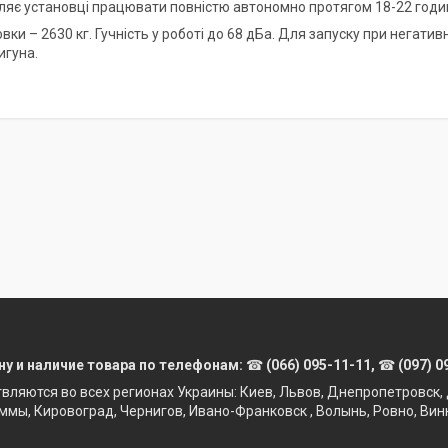
ляє установці працювати повністю автономно протягом 18-22 годин
вки – 2630 кг. Гучність у роботі до 68 дБа. Для запуску при негати
игуна.
ну и наличие товара по телефонам:
☎
(066) 095-11-11,
☎
(097) 0
твляются во всех регионах Украины: Киев, Львов, Днепропетровск, 
ммы, Кировоград, Чернигов, Ивано-Франковск , Волынь, Ровно, Вин