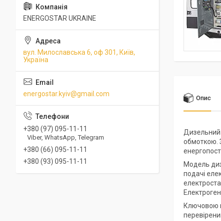
ENERGOSTAR UKRAINE
вул. Милославська 6, оф 301, Київ,
Україна
energostar.kyiv@gmail.com
Опис
+380 (97) 095-11-11
Дизельний 
Viber, WhatsApp, Telegram
обмоткою. 
+380 (66) 095-11-11
енергопост
+380 (93) 095-11-11
Модель диз
подачі еле
електроста
Електроген
Ключовою п
перевірени