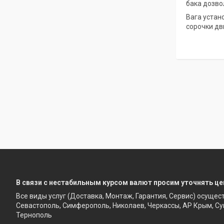
бака дозво
Вага устано
сорочки дв
В связи с нестабильным курсом валют просим уточнять це
Все виды услуг (Доставка, Монтаж, Гарантия, Сервис) осущес
Севастополь, Симферополь, Николаев, Черкассы, АР Крым, Су
Тернополь