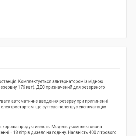
станція. Комплектується альтернатором із мідною
резервну 176 квт). ДЕС призначений для резервного
увати автоматичне введення резерву при припиненні
я електростартом, що суттєво полегшує експлуатацію
та хороша продуктивність. Модель укомплектована
і ≈ 18 літрів дизеля на годину. Наявність 400 літрового