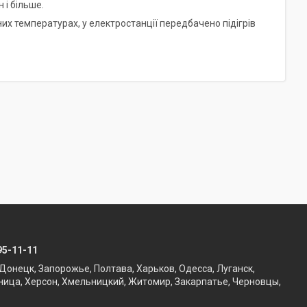
 і більше.
вних температурах, у електростанції передбачено підігрів
95-11-11
Донецк, Запорожье, Полтава, Харьков, Одесса, Луганск,
ница, Херсон, Хмельницкий, Житомир, Закарпатье, Черновцы,