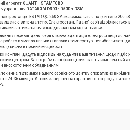
ий агрегат QUANT + STAMFORD
ь управління DATAKOM D300 - D500 + GSM
лектростанція ESTAR QC 250 SA, максимальною потужністю 200 кВ
підвищеною витривалістю. Електростанції даної серії відрізняються
тиками, оптимальним співвідношенням «ціна-якість».
ловних переваг даної серії є повна адаптація електростанції до на
 робота в умовах низьких і високих температур, невибагливість до 
істу кисню в гірській місцевості.
шої компанії дадуть відповідь на будь-які Ваші питання щодо підбо
існим центром. За потреби наші фахівці виконають комплексний ау
й високоточним обладнанням.
 технічна підтримка нашого сервісного центру оперативно вирішить 
антії 24-36 місяців. А після завершення гарантійного періоду, ви 
ку.