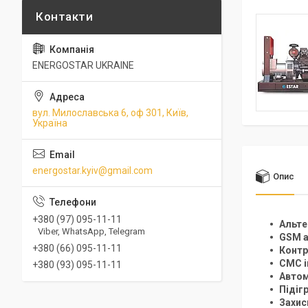
ENERGOSTAR UKRAINE
вул. Милославська 6, оф 301, Київ,
Україна
energostar.kyiv@gmail.com
Опис
+380 (97) 095-11-11
Альте
Viber, WhatsApp, Telegram
GSM а
+380 (66) 095-11-11
Контр
СМС і
+380 (93) 095-11-11
Автом
Підіг
Захис