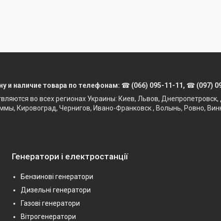
ну и наличие товара по телефонам:
☎
(066) 095-11-11,
☎
(097) 0
твляются во всех регионах Украины: Киев, Львов, Днепропетровск, 
ммы, Кировоград, Чернигов, Ивано-Франковск , Волынь, Ровно, Вин
Генератори і електростанції
Бензинові генератори
Дизельні генератори
Газові генератори
Вітрогенератори