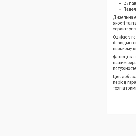
Силов
Панел
Дизельна е
якості та 
характерис
Однією з го
безвідмовна
низькому вм
Фахівці на
нашим серв
потужносте
Цілодобова
період гар
техпідтрим