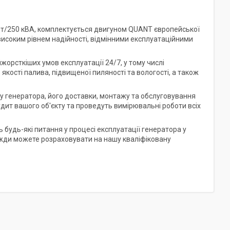
т/250 кВА, комплектується двигуном QUANT європейської
 високим рівнем надійності, відмінними експлуатаційними
йжорсткіших умов експлуатації 24/7, у тому числі
якості палива, підвищеної пиляності та вологості, а також
ру генератора, його доставки, монтажу та обслуговування
дит вашого об'єкту та проведуть вимірювальні роботи всіх
будь-які питання у процесі експлуатації генератора у
завжди можете розраховувати на нашу кваліфіковану