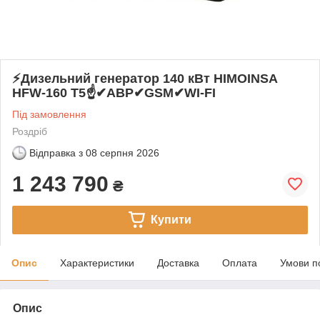
⚡️Дизельний генератор 140 кВт HIMOINSA
HFW-160 T5☝✔АВР✔GSM✔WI-FI
Під замовлення
Роздріб
Відправка з
08 серпня 2026
1 243 790
₴
Купити
Опис
Характеристики
Доставка
Оплата
Умови п
Опис