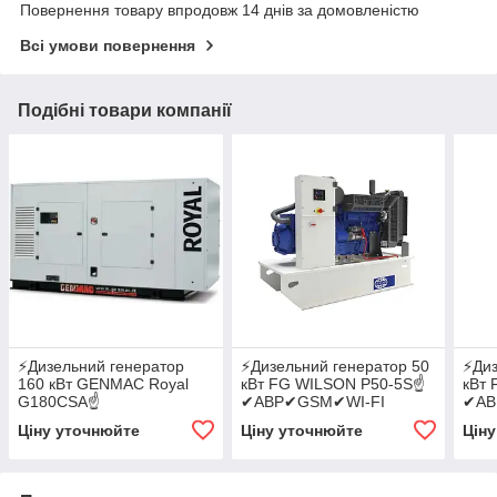
Повернення товару впродовж 14 днів за домовленістю
Всі умови повернення
Подібні товари компанії
⚡️Дизельний генератор
⚡️Дизельний генератор 50
⚡️Ди
160 кВт GENMAC Royal
кВт FG WILSON P50-5S☝
кВт
G180CSA☝
✔АВР✔GSM✔WI-FI
✔АВ
✔АВР✔GSM✔WI-FI
Ціну уточнюйте
Ціну уточнюйте
Цін