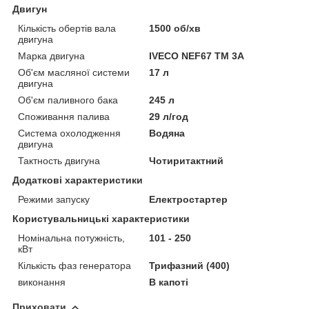
Двигун
Кількість обертів вала
1500 об/хв
двигуна
Марка двигуна
IVECO NEF67 TM 3A
Об'єм масляної системи
17 л
двигуна
Об'єм паливного бака
245 л
Споживання палива
29 л/год
Система охолодження
Водяна
двигуна
Тактность двигуна
Чотиритактний
Додаткові характеристики
Режими запуску
Електростартер
Користувальницькі характеристики
Номінальна потужність,
101 - 250
кВт
Кількість фаз генератора
Трифазний (400)
виконання
В капоті
Приховати