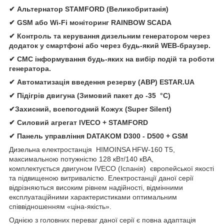
✔ Альтернатор STAMFORD (Великобританія)
✔ GSM або Wi-Fi моніторинг RAINBOW SCADA
✔ Контроль та керування дизельним генератором через
додаток у смартфоні або через будь-який WEB-браузер.
✔ СМС інформування будь-яких на вибір подій та роботи
генератора.
✔ Автомати
зація
введення резерву (АВР)
ESTAR.UA
✔ Підігрів двигуна (Зимовий пакет до -35 °C)
✔Захисний, всепогодний Кожух (Super Silent)
✔
Силовий агрегат
IVECO
+
STAMFORD
✔
Панель управління
DATAKOM D300 - D500 + GSM
Дизельна електростанція
HIMOINSA HFW-160 T5,
максимальною потужністю 128 кВт/140 кВА,
комплектується двигуном IVECO (Іспанія) європейської якості
та підвищеною витривалістю. Електростанції даної серії
відрізняються високим рівнем надійності, відмінними
експлуатаційними характеристиками оптимальним
співвідношенням «ціна-якість».
Однією з головних переваг даної серії є повна адаптація