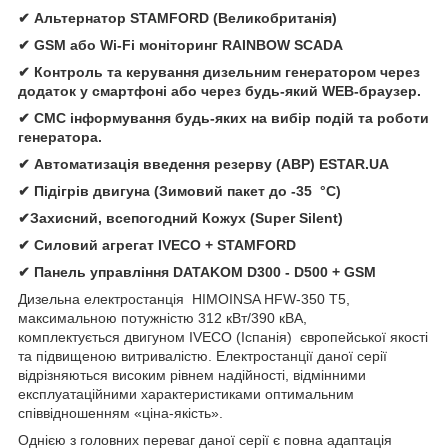
✔ Альтернатор STAMFORD (Великобританія)
✔ GSM або Wi-Fi моніторинг RAINBOW SCADA
✔ Контроль та керування дизельним генератором через
додаток у смартфоні або через будь-який WEB-браузер.
✔ СМС інформування будь-яких на вибір подій та роботи
генератора.
✔ Автомати
зація
введення резерву (АВР)
ESTAR.UA
✔ Підігрів двигуна (Зимовий пакет до -35 °C)
✔Захисний, всепогодний Кожух (Super Silent)
✔
Силовий агрегат
IVECO
+
STAMFORD
✔
Панель управління
DATAKOM D300 - D500 + GSM
Дизельна електростанція
HIMOINSA HFW-350 T5,
максимальною потужністю 312 кВт/390 кВА,
комплектується двигуном IVECO (Іспанія) європейської якості
та підвищеною витривалістю. Електростанції даної серії
відрізняються високим рівнем надійності, відмінними
експлуатаційними характеристиками оптимальним
співвідношенням «ціна-якість».
Однією з головних переваг даної серії є повна адаптація