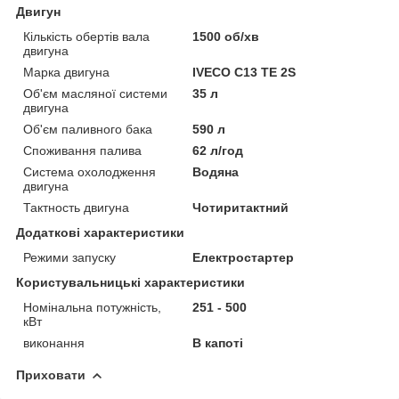
Двигун
Кількість обертів вала
1500 об/хв
двигуна
Марка двигуна
IVECO C13 TE 2S
Об'єм масляної системи
35 л
двигуна
Об'єм паливного бака
590 л
Споживання палива
62 л/год
Система охолодження
Водяна
двигуна
Тактность двигуна
Чотиритактний
Додаткові характеристики
Режими запуску
Електростартер
Користувальницькі характеристики
Номінальна потужність,
251 - 500
кВт
виконання
В капоті
Приховати