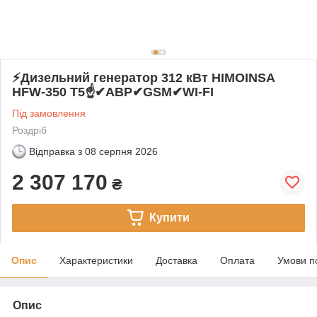
⚡️Дизельний генератор 312 кВт HIMOINSA
HFW-350 T5☝✔АВР✔GSM✔WI-FI
Під замовлення
Роздріб
Відправка з
08 серпня 2026
2 307 170
₴
Купити
Опис
Характеристики
Доставка
Оплата
Умови п
Опис