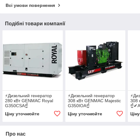
Всі умови повернення
Подібні товари компанії
⚡️Дизельний генератор
⚡️Дизельний генератор
⚡️Ди
280 кВт GENMAC Royal
308 кВт GENMAC Majestic
308 
G350CSA☝
G350IOA☝
☝✔А
✔АВР✔GSM✔WI-FI
✔АВР✔GSM✔WI-FI
Ціну уточнюйте
Ціну уточнюйте
Цін
Про нас