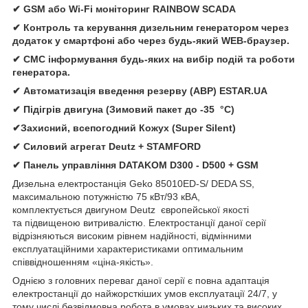
✔ GSM або Wi-Fi моніторинг RAINBOW SCADA
✔ Контроль та керування дизельним генератором через
додаток у смартфоні або через будь-який WEB-браузер.
✔ СМС інформування будь-яких на вибір подій та роботи
генератора.
✔ Автомати
зація
введення резерву (АВР)
ESTAR.UA
✔ Підігрів двигуна (Зимовий пакет до -35 °C)
✔Захисний, всепогодний Кожух (Super Silent)
✔
Силовий агрегат
Deutz
+
STAMFORD
✔
Панель управління
DATAKOM D300 - D500 + GSM
Дизельна електростанція
Geko 85010ED-S/ DEDA SS,
максимальною потужністю 75 кВт/93 кВА,
комплектується двигуном Deutz європейської якості
та підвищеною витривалістю. Електростанції даної серії
відрізняються високим рівнем надійності, відмінними
експлуатаційними характеристиками оптимальним
співвідношенням «ціна-якість».
Однією з головних переваг даної серії є повна адаптація
електростанції до найжорсткіших умов експлуатації 24/7, у
тому числі безвідмовна робота в умовах низьких та високих