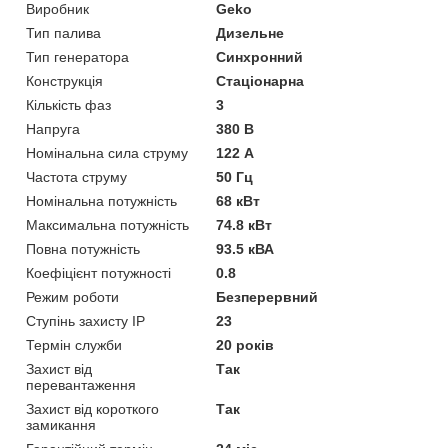
Виробник
Geko
Тип палива
Дизельне
Тип генератора
Синхронний
Конструкція
Стаціонарна
Кількість фаз
3
Напруга
380 В
Номінальна сила струму
122 А
Частота струму
50 Гц
Номінальна потужність
68 кВт
Максимальна потужність
74.8 кВт
Повна потужність
93.5 кВА
Коефіцієнт потужності
0.8
Режим роботи
Безперервний
Ступінь захисту IP
23
Термін служби
20 років
Захист від
Так
перевантаження
Захист від короткого
Так
замикання