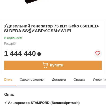
⚡️Дизельний генератор 75 кВт Geko 85010ED-
S/ DEDA SS☝✔АВР✔GSM✔WI-FI
В наявності
Роздріб
1 444 440
₴
Купити
Опис
Характеристики
Доставка
Оплата
Умови п
Опис
✔ Альтернатор STAMFORD (Великобританія)