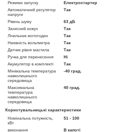
Режими запуску
Електростартер
Автоматичний регулятор
Так
напруги
Рівень шуму
63 дБ
Захисний кожух
Так
Лічильник мотогодин
Так
Наявність вольтметра
Так
Датчик рівня мастила
Так
Ручка для перенесення
Ні
Акумулятор в комплекті
Так
Мінімальна температура
-40 град.
навколишнього
середовища
Максимальна
40 град.
температура
навколишнього
середовища
Користувальницькі характеристики
Номінальна потужність,
51 - 100
кВт
виконання
В капоті