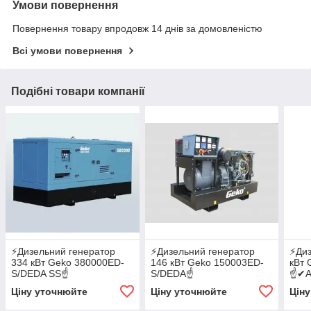
Умови повернення
Повернення товару впродовж 14 днів за домовленістю
Всі умови повернення
Подібні товари компанії
⚡️Дизельний генератор
⚡️Дизельний генератор
⚡️Ди
334 кВт Geko 380000ED-
146 кВт Geko 150003ED-
кВт
S/DEDA SS☝
S/DEDA☝
☝✔А
✔АВР✔GSM✔WI-FI
✔АВР✔GSM✔WI-FI
Ціну уточнюйте
Ціну уточнюйте
Цін