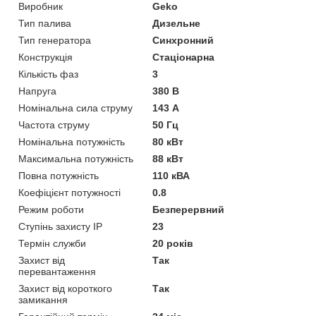
Виробник
Geko
Тип палива
Дизельне
Тип генератора
Синхронний
Конструкція
Стаціонарна
Кількість фаз
3
Напруга
380 В
Номінальна сила струму
143 А
Частота струму
50 Гц
Номінальна потужність
80 кВт
Максимальна потужність
88 кВт
Повна потужність
110 кВА
Коефіцієнт потужності
0.8
Режим роботи
Безперервний
Ступінь захисту IP
23
Термін служби
20 років
Захист від
Так
перевантаження
Захист від короткого
Так
замикання