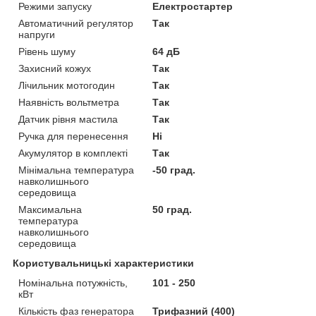
Режими запуску
Електростартер
Автоматичний регулятор
Так
напруги
Рівень шуму
64 дБ
Захисний кожух
Так
Лічильник мотогодин
Так
Наявність вольтметра
Так
Датчик рівня мастила
Так
Ручка для перенесення
Ні
Акумулятор в комплекті
Так
Мінімальна температура
-50 град.
навколишнього
середовища
Максимальна
50 град.
температура
навколишнього
середовища
Користувальницькі характеристики
Номінальна потужність,
101 - 250
кВт
Кількість фаз генератора
Трифазний (400)