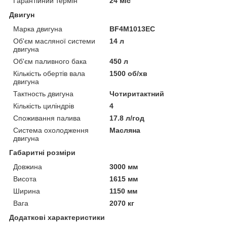
Гарантійний термін
24 міс
Двигун
Марка двигуна
BF4M1013EC
Об'єм масляної системи
14 л
двигуна
Об'єм паливного бака
450 л
Кількість обертів вала
1500 об/хв
двигуна
Тактность двигуна
Чотиритактний
Кількість циліндрів
4
Споживання палива
17.8 л/год
Система охолодження
Масляна
двигуна
Габаритні розміри
Довжина
3000 мм
Висота
1615 мм
Ширина
1150 мм
Вага
2070 кг
Додаткові характеристики