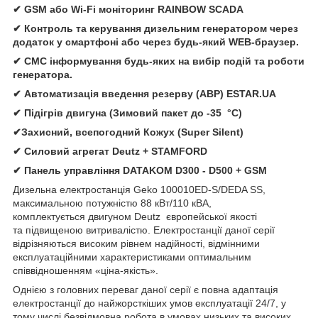
✔ GSM або Wi-Fi моніторинг RAINBOW SCADA
✔ Контроль та керування дизельним генератором через
додаток у смартфоні або через будь-який WEB-браузер.
✔ СМС інформування будь-яких на вибір подій та роботи
генератора.
✔ Автомати
зація
введення резерву (АВР)
ESTAR.UA
✔ Підігрів двигуна (Зимовий пакет до -35 °C)
✔Захисний, всепогодний Кожух (Super Silent)
✔
Силовий агрегат
Deutz
+
STAMFORD
✔
Панель управління
DATAKOM D300 - D500 + GSM
Дизельна електростанція
Geko 100010ED-S/DEDA SS,
максимальною потужністю 88 кВт/110 кВА,
комплектується двигуном Deutz європейської якості
та підвищеною витривалістю. Електростанції даної серії
відрізняються високим рівнем надійності, відмінними
експлуатаційними характеристиками оптимальним
співвідношенням «ціна-якість».
Однією з головних переваг даної серії є повна адаптація
електростанції до найжорсткіших умов експлуатації 24/7, у
тому числі безвідмовна робота в умовах низьких та високих