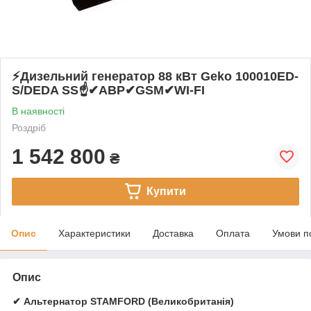
⚡️Дизельний генератор 88 кВт Geko 100010ED-
S/DEDA SS☝✔АВР✔GSM✔WI-FI
В наявності
Роздріб
1 542 800
₴
Купити
Опис
Характеристики
Доставка
Оплата
Умови п
Опис
✔ Альтернатор STAMFORD (Великобританія)