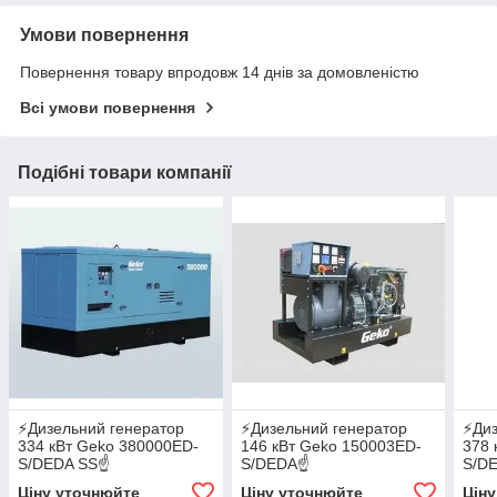
Умови повернення
Повернення товару впродовж 14 днів за домовленістю
Всі умови повернення
Подібні товари компанії
⚡️Дизельний генератор
⚡️Дизельний генератор
⚡️Ди
334 кВт Geko 380000ED-
146 кВт Geko 150003ED-
378 
S/DEDA SS☝
S/DEDA☝
S/D
✔АВР✔GSM✔WI-FI
✔АВР✔GSM✔WI-FI
✔АВ
Ціну уточнюйте
Ціну уточнюйте
Цін