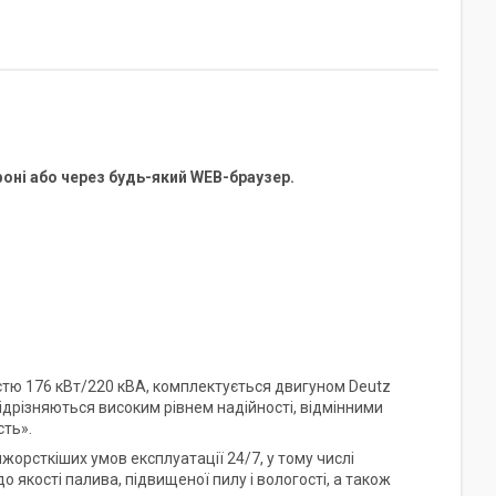
оні або через будь-який WEB-браузер.
тю 176 кВт/220 кВА, комплектується двигуном Deutz
відрізняються високим рівнем надійності, відмінними
ть».
йжорсткіших умов експлуатації 24/7, у тому числі
 якості палива, підвищеної пилу і вологості, а також