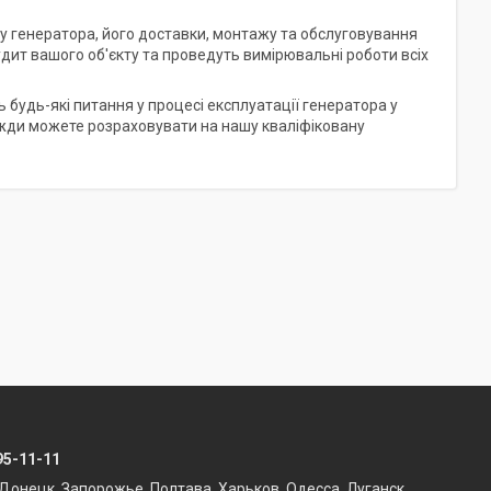
ру генератора, його доставки, монтажу та обслуговування
дит вашого об'єкту та проведуть вимірювальні роботи всіх
будь-які питання у процесі експлуатації генератора у
завжди можете розраховувати на нашу кваліфіковану
95-11-11
Донецк, Запорожье, Полтава, Харьков, Одесса, Луганск,