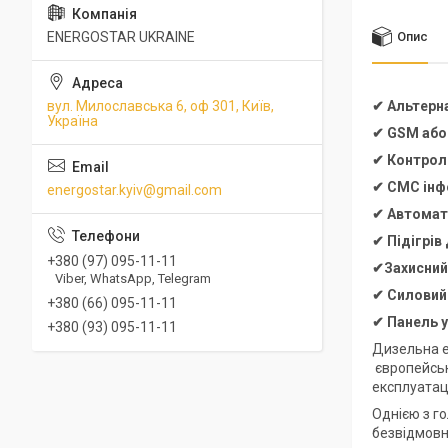
ENERGOSTAR UKRAINE
Опис
вул. Милославська 6, оф 301, Київ,
✔ Альтерн
Україна
✔ GSM або
✔ Контроль
✔ СМС інфо
energostar.kyiv@gmail.com
✔ Автомат
✔ Підігрів
+380 (97) 095-11-11
✔Захисний,
Viber, WhatsApp, Telegram
✔
Силовий
+380 (66) 095-11-11
✔
Панель 
+380 (93) 095-11-11
Дизельна е
європейсько
експлуатац
Однією з го
безвідмовна