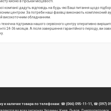
істу кисню в гірській місцевості.
шої компанії дадуть відповідь на будь-які Ваші питання щодо підбо
існим центром. За потреби наші фахівці виконають комплексний ау
й високоточним обладнанням.
 технічна підтримка нашого сервісного центру оперативно вирішить 
антії 24-36 місяців. А після завершення гарантійного періоду, ви 
ку.
ну и наличие товара по телефонам:
☎
(066) 095-11-11,
☎
(097) 0
твляются во всех регионах Украины: Киев, Львов, Днепропетровск, 