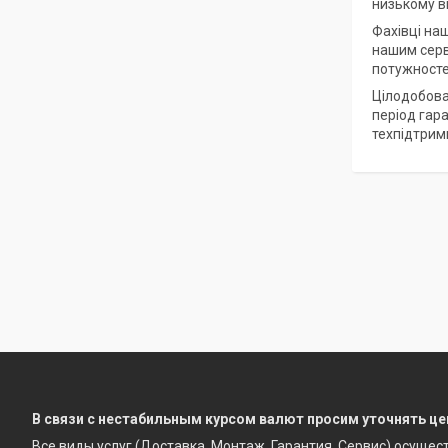
низькому вм
Фахівці на
нашим серв
потужносте
Цілодобова
період гар
техпідтрим
В связи с нестабильным курсом валют просим уточнять це
Все виды услуг (Доставка, Монтаж, Гарантия, Сервис) осущес