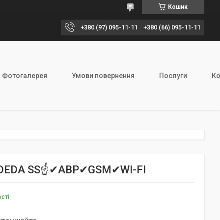
Кошик
+380 (97) 095-11-11
+380 (66) 095-11-11
Фотогалерея
Умови повернення
Послуги
Ко
-S/DEDA SS☝✔АВР✔GSM✔WI-FI
ості