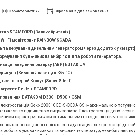
Характеристики
Інформація для замовлення
атор STAMFORD (Великобританія)
 Wi-Fi моніторинг RAINBOW SCADA
 та керування дизельним генератором через додаток у смартф
рмування будь-яких на вибір подій та роботи генератора.
и
зація
введення резерву (АВР)
ESTAR.UA
 двигуна (Зимовий пакет до -35 °C)
 всепогодний Кожух (Super Silent)
 агрегат
Deutz
+
STAMFORD
управління
DATAKOM D300 - D500 + GSM
лектростанція
Geko 200010 ED-S/DEDA SS, максимальною потужніс
ї якості та підвищеною витривалістю. Електростанції даної серії 
ійними характеристиками оптимальним співвідношенням «ціна-якіс
ловних переваг даної серії є повна адаптація електростанції до на
 робота в умовах низьких та високих температур, невибагливість до