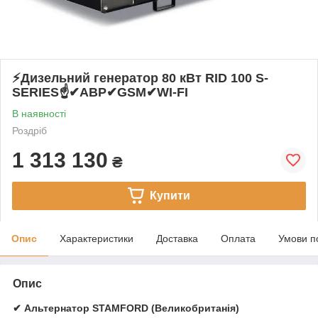
⚡️Дизельний генератор 80 кВт RID 100 S-
SERIES☝✔АВР✔GSM✔WI-FI
В наявності
Роздріб
1 313 130
₴
Купити
Опис
Характеристики
Доставка
Оплата
Умови п
Опис
✔ Альтернатор STAMFORD (Великобританія)