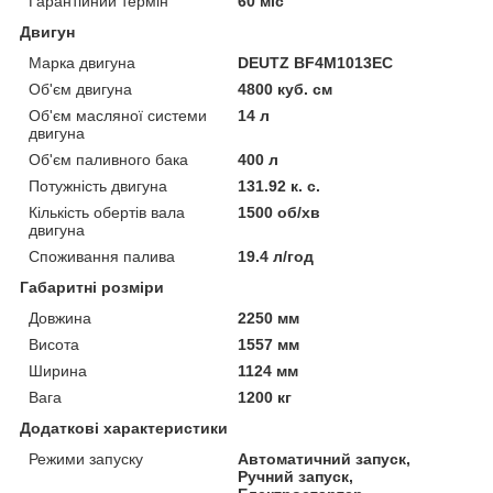
Гарантійний термін
60 міс
Двигун
Марка двигуна
DEUTZ BF4M1013EC
Об'єм двигуна
4800 куб. см
Об'єм масляної системи
14 л
двигуна
Об'єм паливного бака
400 л
Потужність двигуна
131.92 к. с.
Кількість обертів вала
1500 об/хв
двигуна
Споживання палива
19.4 л/год
Габаритні розміри
Довжина
2250 мм
Висота
1557 мм
Ширина
1124 мм
Вага
1200 кг
Додаткові характеристики
Режими запуску
Автоматичний запуск,
Ручний запуск,