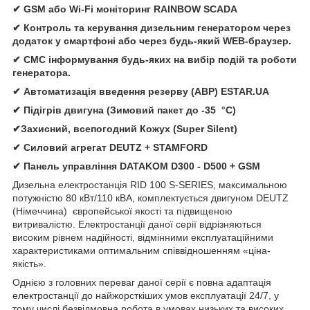
✔ GSM або Wi-Fi моніторинг RAINBOW SCADA
✔ Контроль та керування дизельним генератором через
додаток у смартфоні або через будь-який WEB-браузер.
✔ СМС інформування будь-яких на вибір подій та роботи
генератора.
✔ Автомати
зація
введення резерву (АВР)
ESTAR.UA
✔ Підігрів двигуна (Зимовий пакет до -35 °C)
✔Захисний, всепогодний Кожух (Super Silent)
✔
Силовий агрегат
DEUTZ
+
STAMFORD
✔
Панель управління
DATAKOM D300 - D500 + GSM
Дизельна електростанція
RID 100 S-SERIES, максимальною
потужністю 80 кВт/110 кВА, комплектується двигуном DEUTZ
(Німеччина) європейської якості та підвищеною
витривалістю. Електростанції даної серії відрізняються
високим рівнем надійності, відмінними експлуатаційними
характеристиками оптимальним співвідношенням «ціна-
якість».
Однією з головних переваг даної серії є повна адаптація
електростанції до найжорсткіших умов експлуатації 24/7, у
тому числі безвідмовна робота в умовах низьких та високих