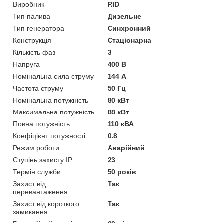
Виробник
RID
Тип палива
Дизельне
Тип генератора
Синхронний
Конструкція
Стаціонарна
Кількість фаз
3
Напруга
400 В
Номінальна сила струму
144 А
Частота струму
50 Гц
Номінальна потужність
80 кВт
Максимальна потужність
88 кВт
Повна потужність
110 кВА
Коефіцієнт потужності
0.8
Режим роботи
Аварійний
Ступінь захисту IP
23
Термін служби
50 років
Захист від
Так
перевантаження
Захист від короткого
Так
замикання