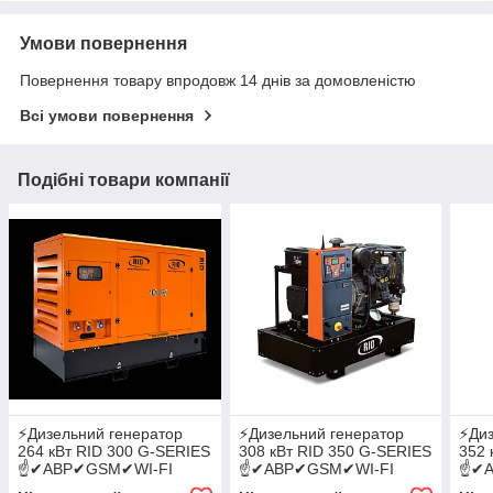
Умови повернення
Повернення товару впродовж 14 днів за домовленістю
Всі умови повернення
Подібні товари компанії
⚡️Дизельний генератор
⚡️Дизельний генератор
⚡️Ди
264 кВт RID 300 G-SERIES
308 кВт RID 350 G-SERIES
352 
☝✔АВР✔GSM✔WI-FI
☝✔АВР✔GSM✔WI-FI
☝✔А