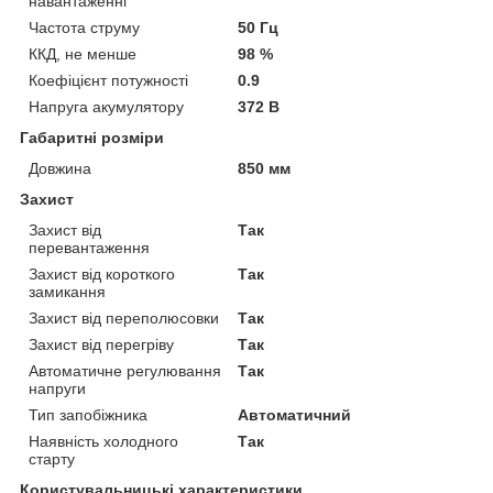
навантаженні
Частота струму
50 Гц
ККД, не менше
98 %
Коефіцієнт потужності
0.9
Напруга акумулятору
372 В
Габаритні розміри
Довжина
850 мм
Захист
Захист від
Так
перевантаження
Захист від короткого
Так
замикання
Захист від переполюсовки
Так
Захист від перегріву
Так
Автоматичне регулювання
Так
напруги
Тип запобіжника
Автоматичний
Наявність холодного
Так
старту
Користувальницькі характеристики