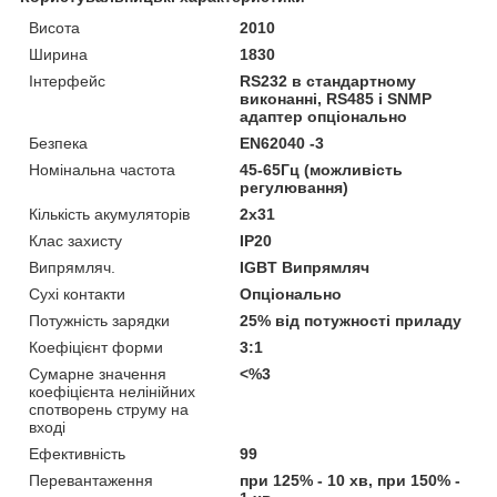
Висота
2010
Ширина
1830
Інтерфейс
RS232 в стандартному
виконанні, RS485 і SNMP
адаптер опціонально
Безпека
EN62040 -3
Номінальна частота
45-65Гц (можливість
регулювання)
Кількість акумуляторів
2x31
Клас захисту
IP20
Випрямляч.
IGBT Випрямляч
Сухі контакти
Опціонально
Потужність зарядки
25% від потужності приладу
Коефіцієнт форми
3:1
Сумарне значення
<%3
коефіцієнта нелінійних
спотворень струму на
вході
Ефективність
99
Перевантаження
при 125% - 10 хв, при 150% -