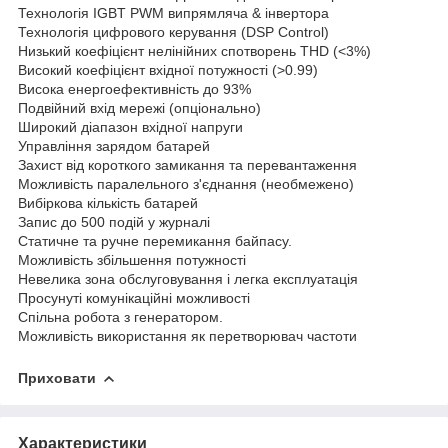
Технологія IGBT PWM випрямляча & інвертора
Технологія цифрового керування (DSP Control)
Низький коефіцієнт нелінійних спотворень THD (<3%)
Високий коефіцієнт вхідної потужності (>0.99)
Висока енергоефективність до 93%
Подвійний вхід мережі (опціонально)
Широкий діапазон вхідної напруги
Управління зарядом батарей
Захист від короткого замикання та перевантаження
Можливість паралельного з'єднання (необмежено)
Вибіркова кількість батарей
Запис до 500 подій у журналі
Статичне та ручне перемикання байпасу.
Можливість збільшення потужності
Невелика зона обслуговування і легка експлуатація
Просунуті комунікаційні можливості
Спільна робота з генератором.
Можливість використання як перетворювач частоти
Приховати
Характеристики