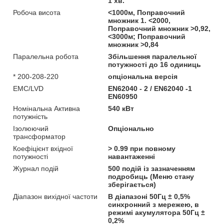
1 хв.
Робоча висота
<1000м, Поправочний
множник 1. <2000,
Поправочний множник >0,92,
<3000м; Поправочний
множник >0,84
Паралельна робота
Збільшення паралельної
потужності до 16 одиниць
* 200-208-220
опціональна версія
EMC/LVD
EN62040 - 2 / EN62040 -1
EN60950
Номінальна Активна
540 кВт
потужність
Ізолюючий
Опціонально
трансформатор
Коефіцієнт вхідної
> 0.99 при повному
потужності
навантаженні
Журнал подій
500 подій із зазначенням
подробиць (Меню стану
зберігається)
Діапазон вихідної частоти
В діапазоні 50Гц ± 0,5%
синхронний з мережею, в
режимі акумулятора 50Гц ±
0,2%