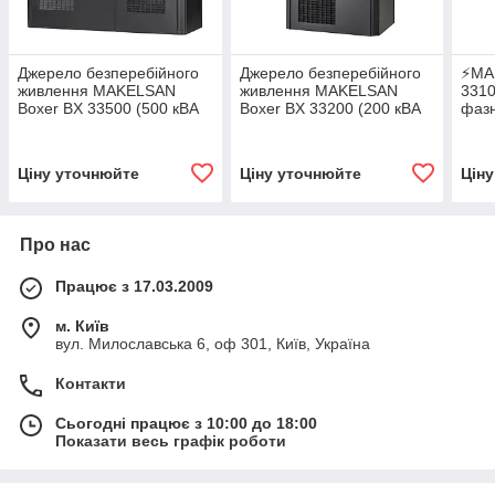
Джерело безперебійного
Джерело безперебійного
⚡MA
живлення MAKELSAN
живлення MAKELSAN
3310
Boxer BX 33500 (500 кВА
Boxer BX 33200 (200 кВА
фаз
3/3 - фазний)
3/3 - фазний)
Ціну уточнюйте
Ціну уточнюйте
Цін
Про нас
Працює з 17.03.2009
м. Київ
вул. Милославська 6, оф 301, Київ, Україна
Контакти
Сьогодні працює з 10:00 до 18:00
Показати весь графік роботи