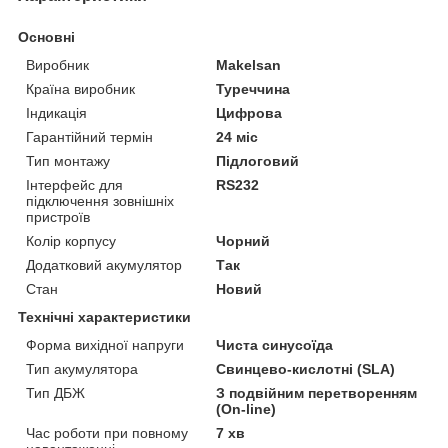
Основні
Виробник
Makelsan
Країна виробник
Туреччина
Індикація
Цифрова
Гарантійний термін
24 міс
Тип монтажу
Підлоговий
Інтерфейс для
RS232
підключення зовнішніх
пристроїв
Колір корпусу
Чорний
Додатковий акумулятор
Так
Стан
Новий
Технічні характеристики
Форма вихідної напруги
Чиста синусоїда
Тип акумулятора
Свинцево-кислотні (SLA)
Тип ДБЖ
З подвійним перетворенням
(On-line)
Час роботи при повному
7 хв