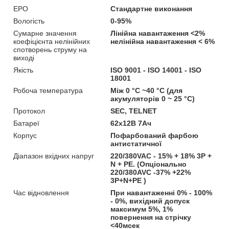
EPO
Стандартне виконання
Вологість
0-95%
Сумарне значення
Лінійна навантаження <2%
коефіцієнта нелінійних
нелінійна навантаження < 6%
спотворень струму на
виході
Якість
ISO 9001 - ISO 14001 - ISO
18001
Робоча температура
Між 0 °C ~40 °C (для
акумуляторів 0 ~ 25 °C)
Протокол
SEC, TELNET
Батареї
62х12В 7Ач
Корпус
Пофарбований фарбою
антистатичної
Діапазон вхідних напруг
220/380VAC - 15% + 18% 3P +
N + PE. (Опціонально
220/380AVC -37% +22%
3P+N+PE )
Час відновлення
При навантаженні 0% - 100%
- 0%, вихідний допуск
максимум 5%, 1%
повернення на стрічку
<40мсек