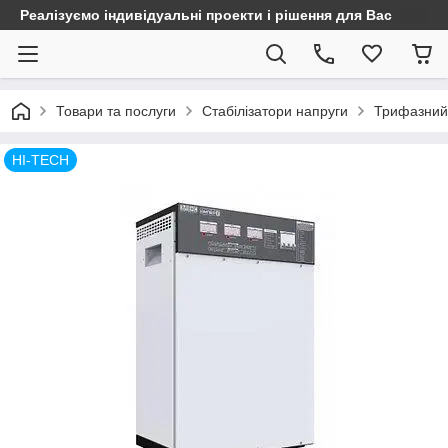
Реалізуємо індивідуальні проекти і рішення для Вас
Товари та послуги
Стабілізатори напруги
Трифазний 
HI-TECH