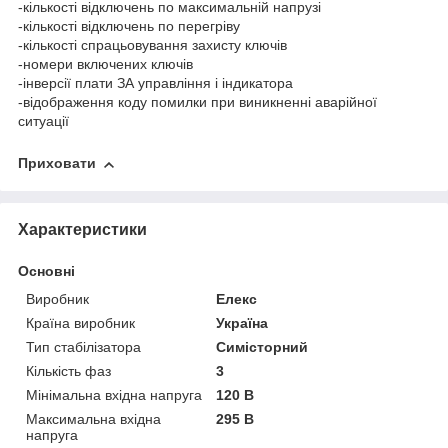
-кількості відключень по максимальній напрузі
-кількості відключень по перегріву
-кількості спрацьовування захисту ключів
-номери включених ключів
-інверсії плати ЗА управління і індикатора
-відображення коду помилки при виникненні аварійної
ситуації
Приховати
Характеристики
Основні
Виробник
Елекс
Країна виробник
Україна
Тип стабілізатора
Симісторний
Кількість фаз
3
Мінімальна вхідна напруга
120 В
Максимальна вхідна
295 В
напруга