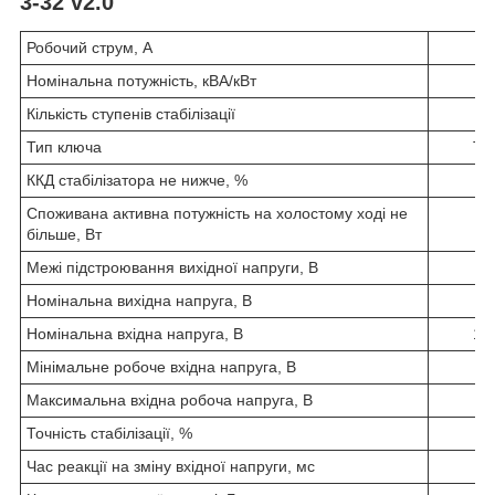
3-32 v2.0
Робочий струм, А
Номінальна потужність, кВА/кВт
Кількість ступенів стабілізації
Тип ключа
Ти
ККД стабілізатора не нижче, %
Споживана активна потужність на холостому ході не
більше, Вт
Межі підстроювання вихідної напруги, В
Номінальна вихідна напруга, В
Номінальна вхідна напруга, В
145
Мінімальне робоче вхідна напруга, В
Максимальна вхідна робоча напруга, В
Точність стабілізації, %
Час реакції на зміну вхідної напруги, мс