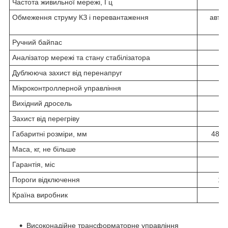
Частота живильної мережі, Гц
4
Обмеження струму КЗ і перевантаження
авто
ви
Ручний байпас
Аналізатор мережі та стану стабілізатора
Дублююча захист від перенапруг
Мікроконтроллерной управління
Вихідний дросель
Захист від перегріву
Габаритні розміри, мм
480x
Маса, кг, не більше
Гарантія, міс
Пороги відключення
120
Країна виробник
Ук
Високонадійне трансформаторне управління