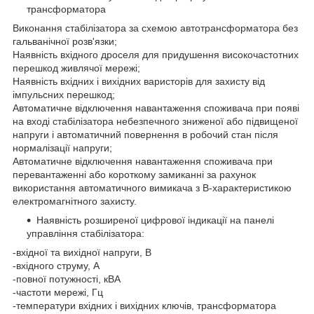
трансформатора
Виконання стабілізатора за схемою автотрансформатора без
гальванічної розв'язки;
Наявність вхідного дроселя для придушення високочастотних
перешкод живлячої мережі;
Наявність вхідних і вихідних варисторів для захисту від
імпульсних перешкод;
Автоматичне відключення навантаження споживача при появі
на вході стабілізатора небезпечного зниженої або підвищеної
напруги і автоматичний повернення в робочий стан після
нормалізації напруги;
Автоматичне відключення навантаження споживача при
перевантаженні або короткому замиканні за рахунок
використання автоматичного вимикача з В-характеристикою
електромагнітного захисту.
Наявність розширеної цифрової індикації на панелі
управління стабілізатора:
-вхідної та вихідної напруги, В
-вхідного струму, А
-повної потужності, кВА
-частоти мережі, Гц
-температури вхідних і вихідних ключів, трансформатора