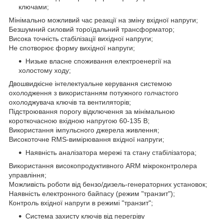
ключами;
Мінімально можливий час реакції на зміну вхідної напруги;
Безшумний силовий тороїдальний трансформатор;
Висока точність стабілізації вихідної напруги;
Не спотворює форму вихідної напруги;
Низьке власне споживання електроенергії на
холостому ходу;
Двошвидкісне інтелектуальне керування системою
охолодження з використанням потужного голчастого
охолоджувача ключів та вентиляторів;
Підстроювання порогу відключення за мінімальною
короткочасною вхідною напругою 60-135 В;
Використання імпульсного джерела живлення;
Високоточне RMS-вимірювання вхідної напруги;
Наявність аналізатора мережі та стану стабілізатора;
Використання високопродуктивного ARM мікроконтролера
управління;
Можливість роботи від бензо/дизель-генераторних установок;
Наявність електронного байпасу (режим "транзит");
Контроль вхідної напруги в режимі "транзит";
Система захисту ключів від перегріву