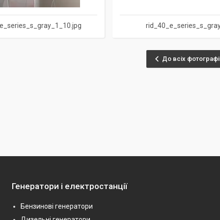
e_series_s_gray_1_10.jpg
rid_40_e_series_s_gray
До всіх фотографі
Генератори і електростанції
Бензинові генератори
Дизельні генератори