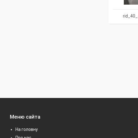
rid_40_
Меню сайта
На головну
Про нас