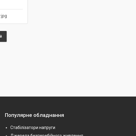
.jpg
й
Популярне обладнання
Стабілізатори напруги
Джерела безперебійного живлення