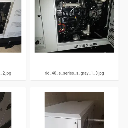
_2.jpg
rid_40_e_series_s_gray_1_3.jpg