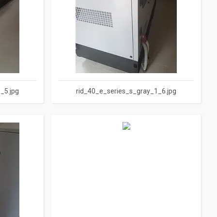
_5.jpg
rid_40_e_series_s_gray_1_6.jpg