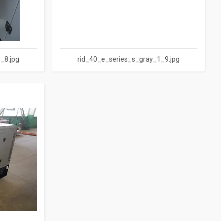
_8.jpg
rid_40_e_series_s_gray_1_9.jpg